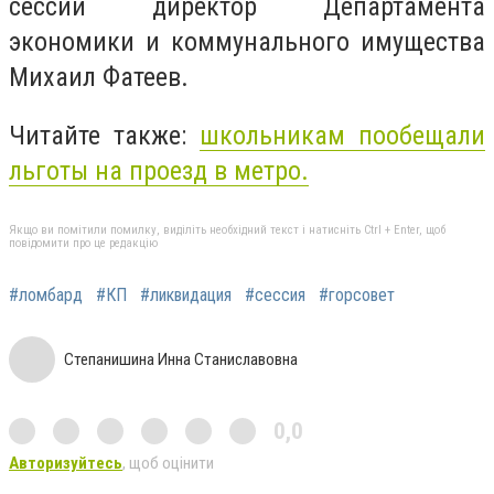
сессии директор Департамента
экономики и коммунального имущества
Михаил Фатеев.
Читайте также:
школьникам пообещали
льготы на проезд в метро.
Якщо ви помітили помилку, виділіть необхідний текст і натисніть Ctrl + Enter, щоб
повідомити про це редакцію
#ломбард
#КП
#ликвидация
#сессия
#горсовет
Степанишина Инна Станиславовна
0,0
Авторизуйтесь
, щоб оцінити