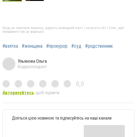
Якщо ви помітили помилку, виділіть необхідний текст і натисніть Ctrl + Enter, щоб
повідомити про це редакцію
#взятка
#женщина
#прокурор
#суд
#родственник
Ульянова Ольга
Корреспондент
0,0
Авторизуйтесь
, щоб оцінити
Діліться цією новиною та підписуйтесь на наші канали