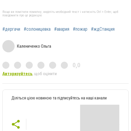
Якщо ви помітили помилку, виділіть необхідний текст і натисніть Ctrl + Enter, щоб
повідомити про це редакцію
#дергачи
#солоницевка
#авария
#пожар
#ждСтанция
Калениченко Ольга
0,0
Авторизуйтесь
, щоб оцінити
Діліться цією новиною та підписуйтесь на наші канали