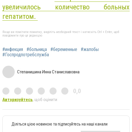
увеличилось количество больных
гепатитом.
Якщо ви помітили помилку, виділіть необхідний текст і натисніть Ctrl + Enter, щоб
повідомити про це редакцію
#инфекция
#больница
#беременные
#жалобы
#Госпродпотребслужба
Степанишина Инна Станиславовна
0,0
Авторизуйтесь
, щоб оцінити
Діліться цією новиною та підписуйтесь на наші канали