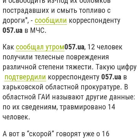
и освободить из-под их обломков
пострадавших и смыть топливо с
дороги", -
сообщили
корреспонденту
057.ua
в МЧС.
Как
сообщал утром
057.ua
, 12 человек
получили телесные повреждения
различной степени тяжести. Такую цифру
подтвердили
корреспонденту
057.ua
в
харьковской областной прокуратуре. В
областной ГАИ называют другие данные:
по их сведениям, травмировано 14
человек.
А вот в “скорой” говорят уже о 16