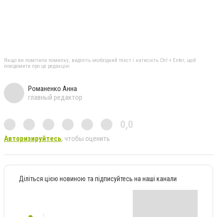
Якщо ви помітили помилку, виділіть необхідний текст і натисніть Ctrl + Enter, щоб
повідомити про це редакцію
Романенко Анна
главный редактор
0,0
Авторизируйтесь
, чтобы оценить
Діліться цією новиною та підписуйтесь на наші канали