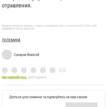
отравления.
Якщо ви помітили помилку, виділіть необхідний текст і натисніть Ctrl + Enter, щоб
повідомити про це редакцію
ПОЛЕМИКА
Сахаров Алексей
0,0
Авторизуйтесь
, щоб оцінити
Діліться цією новиною та підписуйтесь на наші канали