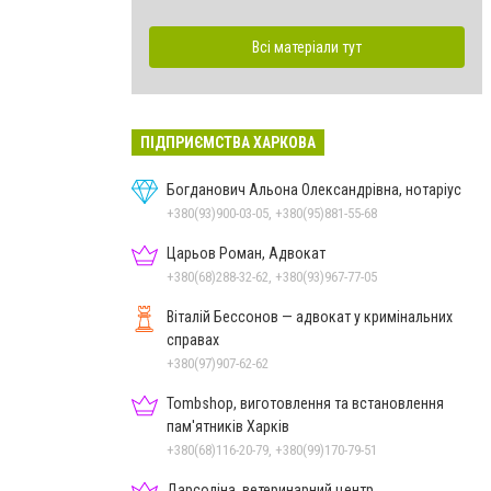
Всі матеріали тут
ПІДПРИЄМСТВА ХАРКОВА
Богданович Альона Олександрівна, нотаріус
+380(93)900-03-05, +380(95)881-55-68
Царьов Роман, Адвокат
+380(68)288-32-62, +380(93)967-77-05
Віталій Бессонов — адвокат у кримінальних
справах
+380(97)907-62-62
Tombshop, виготовлення та встановлення
пам'ятників Харків
+380(68)116-20-79, +380(99)170-79-51
Дарсоліна, ветеринарний центр