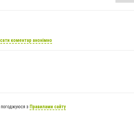
сати коментар анонімно
я погоджуюся з
Правилами сайту