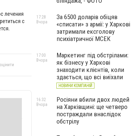
бліндажа, - ФОТО
рс лечения
За 6500 доларів обіцяв
17:28
ретиться с
Вчора
«списати» з армії: у Харкові
тся.
затримали ексголову
психіатричної МСЕК
Маркетинг під обстрілами:
17:00
Вчора
як бізнесу у Харкові
 оцінити
знаходити клієнтів, коли
здається, що всі виїхали
НОВИНИ КОМПАНІЙ
Росіяни вбили двох людей
16:32
Вчора
на Харківщині: ще четверо
постраждали внаслідок
обстрілу