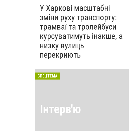
У Харкові масштабні
зміни руху транспорту:
трамваї та тролейбуси
курсуватимуть інакше, а
низку вулиць
перекриють
СПЕЦТЕМА
Інтерв'ю