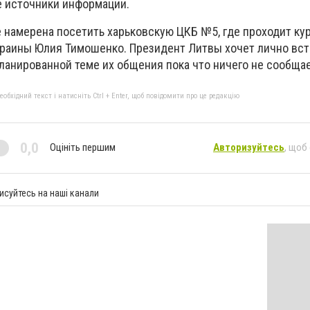
 источники информации.
е намерена посетить харьковскую ЦКБ №5, где проходит ку
раины Юлия Тимошенко. Президент Литвы хочет лично вст
ланированной теме их общения пока что ничего не сообщае
бхідний текст і натисніть Ctrl + Enter, щоб повідомити про це редакцію
0,0
Оцініть першим
Авторизуйтесь
, щоб
исуйтесь на наші канали