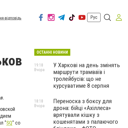
Рус
ня-відповідь
ОСТАННІ НОВИНИ
ьков
У Харкові на день змінять
19:18
Вчора
маршрути трамваїв і
тролейбусів: що не
курсуватиме 8 серпня
в.
Переноска з боксу для
18:18
Вчора
дрона: бійці «Ахіллеса»
ковской
врятували кішку з
адием
кошенятами з палаючого
л "
SQ
" со