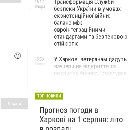
Трансформація Служби
16:17
Вчора
безпеки України в умовах
екзистенційної війни:
баланс між
євроінтеграційними
стандартами та безпековою
стійкістю
🙂
У Харкові ветеранам дадуть
15:50
Вчора
ваучери на відкриття та
розвиток бізнесу: стартував
прийом заявок
Перевищення швидкості й
14:48
ТОП НОВИНИ
Вчора
небезпечні маневри: через
Додати
Прогноз погоди в
що найчастіше стаються
ДТП на Харківщині
Харкові на 1 серпня: літо
в розпалі