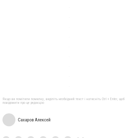
Якщо ви помітили помилку, виділіть необхідний текст і натисніть Ctrl + Enter, щоб
повідомити про це редакцію
Сахаров Алексей