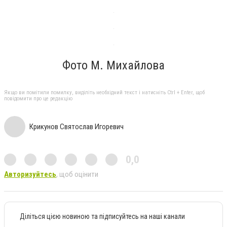
Фото М. Михайлова
Якщо ви помітили помилку, виділіть необхідний текст і натисніть Ctrl + Enter, щоб
повідомити про це редакцію
Крикунов Святослав Игоревич
0,0
Авторизуйтесь
, щоб оцінити
Діліться цією новиною та підписуйтесь на наші канали