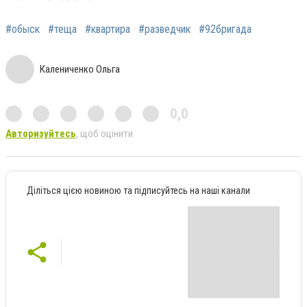
#обыск
#теща
#квартира
#разведчик
#92бригада
Калениченко Ольга
0,0
Авторизуйтесь
, щоб оцінити
Діліться цією новиною та підписуйтесь на наші канали