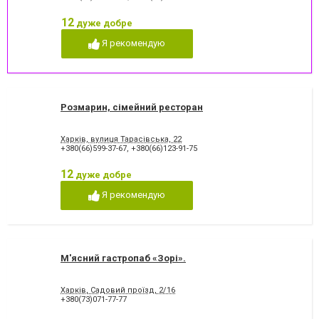
Східна кухня
Тайська кухня
Узбецька кухня
Українська кухня
12
дуже добре
Французька кухня
Японська кухня
Я рекомендую
російська кухня
Розмарин, сімейний ресторан
Харків, вулиця Тарасівська, 22
+380(66)599-37-67
,
+380(66)123-91-75
12
дуже добре
Я рекомендую
М'ясний гастропаб «Зорі».
Харків, Садовий проїзд, 2/16
+380(73)071-77-77