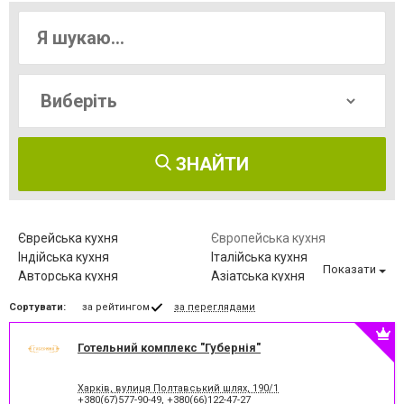
ЗНАЙТИ
Єврейська кухня
Європейська кухня
Індійська кухня
Італійська кухня
Показати
Авторська кухня
Азіатська кухня
Американська кухня
Веганська кухня
Сортувати:
за рейтингом
за переглядами
Гриль кухня
Грузинська кухня
Домашня кухня
Змішана кухня
Готельний комплекс "Губернія"
Кавказька кухня
Китайська кухня
Кухня ф'южн
Мексиканська кухня
Морська і морепродукти
Паназійська кухня
Харків, вулиця Полтавський шлях, 190/1
+380(67)577-90-49
,
+380(66)122-47-27