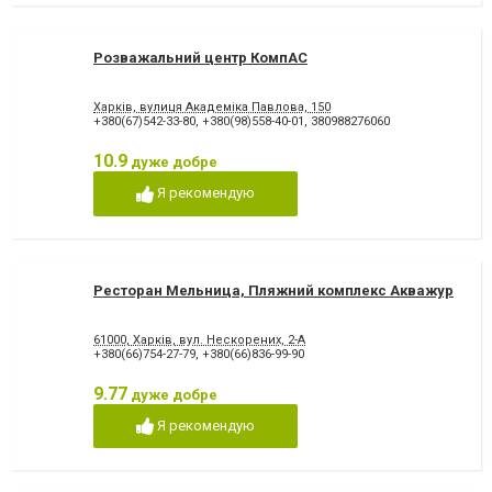
Розважальний центр КомпАС
Харків, вулиця Академіка Павлова, 150
+380(67)542-33-80
,
+380(98)558-40-01
,
380988276060
10.9
дуже добре
Я рекомендую
Ресторан Мельница, Пляжний комплекс Акважур
61000, Харків, вул. Нескорених, 2-А
+380(66)754-27-79
,
+380(66)836-99-90
9.77
дуже добре
Я рекомендую