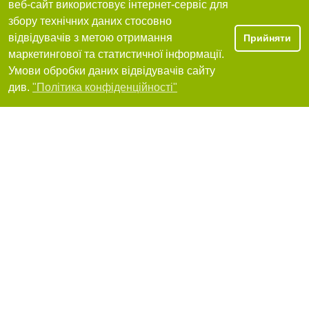
веб-сайт використовує інтернет-сервіс для
збору технічних даних стосовно
Харків, проспект Льва Ландау, 151-в
+380(66)773-14-14
,
+380(57)766-67-92
,
+380(57)766-67-93
,
+380(95)633-11-33
відвідувачів з метою отримання
Прийняти
маркетингової та статистичної інформації.
Я рекомендую
Умови обробки даних відвідувачів сайту
Фільтри
див.
"Політика конфіденційності"
Грузинський ресторан Чито-Гвріто (тимчасово
закрито)
Харків, вулиця Новгородська, 3/1
+380(67)871-43-54
Я рекомендую
Marinela Kazan, ресторан
Харків, вулиця Динамівська, 6
+380(99)015-59-85