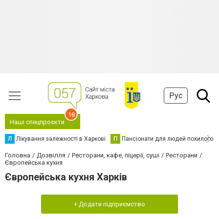
Рус
18
Наші спецпроєкти
Л
Лікування залежності в Харкові
П
Пансіонати для людей похилого в
Головна
Дозвілля
Ресторани, кафе, піцерії, суші
Ресторани
Європейська кухня
Європейська кухня Харків
+ Додати підприємство