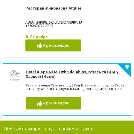
Ресторан-пивоварня AltBier
61000, Харків, вул. Нескорених, 14
+380(97)727-27-97
6.27
добре
Я рекомендую
Hotel & Spa NEMO with dolphins, готель та СПА у
Харкові (Немо)
Харків, вулиця Сумська, 35, ( Сад Шевченко, поруч із Каскадом)
+380(57)341-68-88
,
+380(98)341-68-88
,
+380(99)341-68-88
,
+380(95)341-68-88
Я рекомендую
Цей сайт використовує «cookies». Також
Artua, готельно-ресторанний комплекс у Харкові