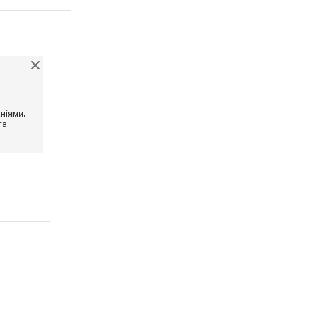
ніями;
та