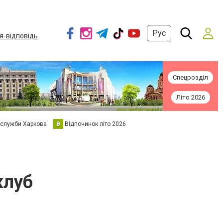
Рус
я-відповідь
Спецрозділ
Літо 2026
 служби Харкова
В
Відпочинок літо 2026
клуб