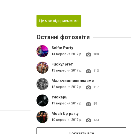
Це моє підприємство
Останні фотозвіти
Selfie Party
14 вересня 2017 р.
100
Fuckультет
13 вересня 2017 р.
113
Мальчишниквплазме
12 вересня 2017 р.
117
Уискарь
11 вересня 2017 р.
89
Mush Up party
10 вересня 2017 р.
133
Показати все