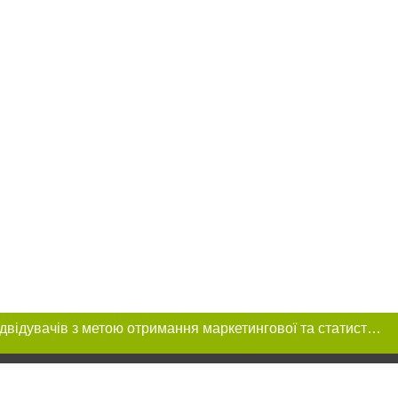
Цей сайт використовує «cookies». Також веб-сайт використовує інтернет-сервіс для збору технічних даних стосовно відвідувачів з метою отримання маркетингової та статистичної інформації. Умови обробки даних відвідувачів сайту див.