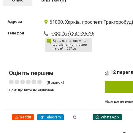
Адреса
61000, Харків, проспект Тракторобуді
Телефон
+380 (67) 341-26-26
Будь ласка, скажіть,
що дізналися номер
на сайті 057.ua
Оцініть першим
12 перегл
(
0
оцінок)
Поки ще ніхто не оцінював
Ніхто ще не рек
Reddit
Telegram
Viber
WhatsApp