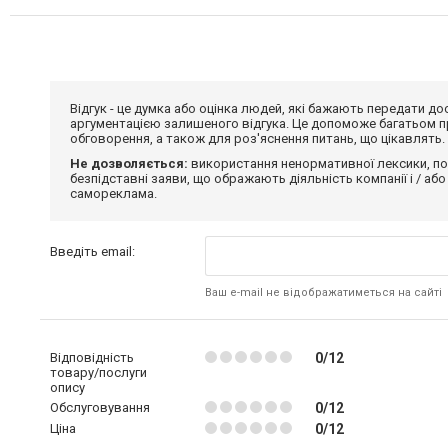
Відгук - це думка або оцінка людей, які бажають передати 
аргументацією залишеного відгука. Це допоможе багатьом пр
обговорення, а також для роз'яснення питань, що цікавлять.
Не дозволяється:
використання ненормативної лексики, по
безпідставні заяви, що ображають діяльність компанії і / або
самореклама.
Введіть email:
Ваш e-mail не відображатиметься на сайті
Відповідність
0/12
товару/послуги
опису
Обслуговування
0/12
Ціна
0/12