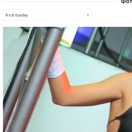
Фот
R n B Sunday