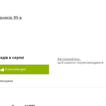
вників, 89-в
ядів в серпні
Авторизуйтесь
,
щоб оцінити і порекомендувати
Я рекомендую
омендував