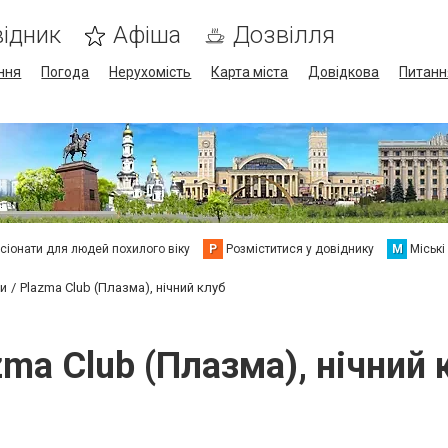
ідник
Афіша
Дозвілля
ння
Погода
Нерухомість
Карта міста
Довідкова
Питанн
сіонати для людей похилого віку
Р
Розміститися у довіднику
М
Міські
би
Plazma Club (Плазма), нічний клуб
zma Club (Плазма), нічний 