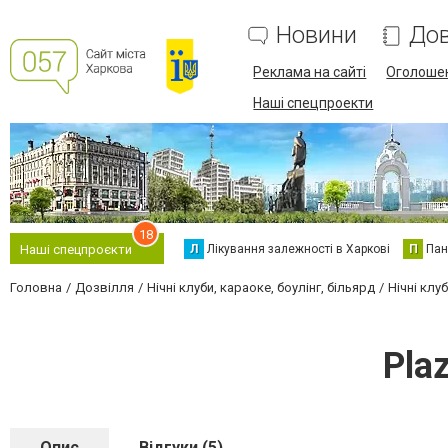
Новини
Дов
Реклама на сайті
Оголоше
Наші спецпроекти
18
Л
Лікування залежності в Харкові
П
Пан
Наші спецпроєкти
Головна
Дозвілля
Нічні клуби, караоке, боулінг, більярд
Нічні клу
Pla
Опис
Відгуки (5)