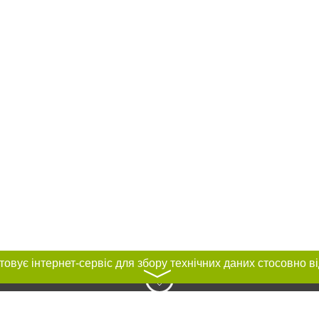
〉
нас :