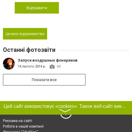
Відправити
Це моє підприємство
Останні фотозвіти
Запуск воздушных фонариков
14 лютого 2014 р.
60
Показати все
Цей сайт використовує «cookies». Також веб-сайт використовує інтернет-сервіс для збору технічних даних стосовно відвідувачів з метою отримання маркетингової та статистичної інформації. Умови обробки даних відвідувачів сайту див.
〉
Реклама на сайті
Робота в нашій компанії
Франшиза "CitySites"