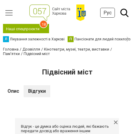
Рус
18
Наші спецпроєкти
Л
Лікування залежності в Харкові
П
Пансіонати для людей похилого в
Головна
Дозвілля
Кінотеатри, музеї, театри, виставки
Пам'ятки
Підвісний міст
Підвісний міст
Опис
Відгуки
Відгук - це думка або оцінка людей, які бажають
передати досвід або враження іншим