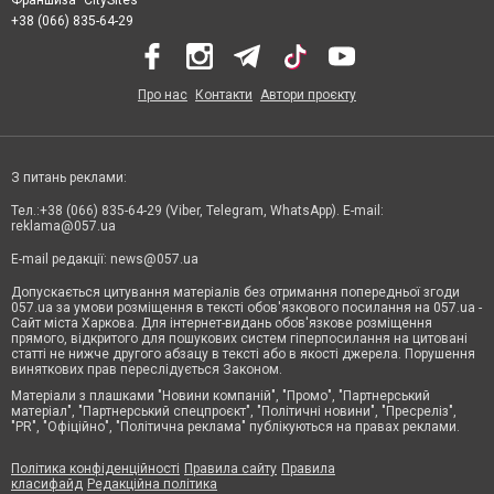
+38 (066) 835-64-29
Про нас
Контакти
Автори проєкту
З питань реклами:
Тел.:+38 (066) 835-64-29 (Viber, Telegram, WhatsApp). E-mail:
reklama@057.ua
E-mail редакції:
news@057.ua
Допускається цитування матеріалів без отримання попередньої згоди
057.ua за умови розміщення в тексті обов'язкового посилання на 057.ua -
Сайт міста Харкова. Для інтернет-видань обов'язкове розміщення
прямого, відкритого для пошукових систем гіперпосилання на цитовані
статті не нижче другого абзацу в тексті або в якості джерела. Порушення
виняткових прав переслідується Законом.
Матеріали з плашками "Новини компаній", "Промо", "Партнерський
матеріал", "Партнерський спецпроєкт", "Політичні новини", "Пресреліз",
"PR", "Офіційно", "Політична реклама" публікуються на правах реклами.
Політика конфіденційності
Правила сайту
Правила
класифайд
Редакційна політика