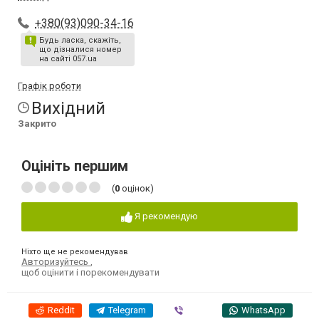
+380(93)090-34-16
Будь ласка, скажіть,
що дізналися номер
на сайті 057.ua
Графік роботи
Вихідний
Закрито
Оцініть першим
(
0
оцінок)
Я рекомендую
Ніхто ще не рекомендував
Авторизуйтесь
,
щоб оцінити і порекомендувати
Reddit
Telegram
Viber
WhatsApp