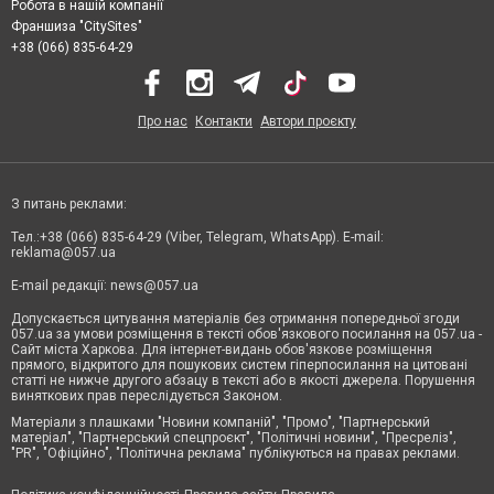
Робота в нашій компанії
Франшиза "CitySites"
+38 (066) 835-64-29
Про нас
Контакти
Автори проєкту
З питань реклами:
Тел.:+38 (066) 835-64-29 (Viber, Telegram, WhatsApp). E-mail:
reklama@057.ua
E-mail редакції:
news@057.ua
Допускається цитування матеріалів без отримання попередньої згоди
057.ua за умови розміщення в тексті обов'язкового посилання на 057.ua -
Сайт міста Харкова. Для інтернет-видань обов'язкове розміщення
прямого, відкритого для пошукових систем гіперпосилання на цитовані
статті не нижче другого абзацу в тексті або в якості джерела. Порушення
виняткових прав переслідується Законом.
Матеріали з плашками "Новини компаній", "Промо", "Партнерський
матеріал", "Партнерський спецпроєкт", "Політичні новини", "Пресреліз",
"PR", "Офіційно", "Політична реклама" публікуються на правах реклами.