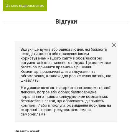
Це моє підприємство
Відгуки
Відгук - це думка або оцінка людей, які бажають
передати досвід або враження іншим
користувачам нашого сайту з обов'язковою
аргументацією залишеного відгука. Це допоможе
багатьом прийняти правильне рішення.
Коментарі призначені для спілкування та
обговорення, а також для роз'яснення питань, що
цікавлять.
Не дозволяється:
використання ненормативної
лексики, погроз або образ; безпосереднє
порівняння з іншими конкуруючими компаніями;
безпідставні заяви, що ображають діяльність
компанії і / або її послуги; розміщення посилань на
сторонні інтернет-ресурси; реклама та
самореклама.
Введіть email: