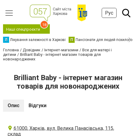
Рус
18
Наші спецпроєкти
Л
Лікування залежності в Харкові
П
Пансіонати для людей похилого в
Головна
Довідник
Інтернет-магазини
Все для матері і
дитини
Brilliant Baby - інтернет магазин товарів для
новонароджених
Brilliant Baby - інтернет магазин
товарів для новонароджених
Опис
Відгуки
61000, Харків, вул. Велика Панасівська, 115,
склад