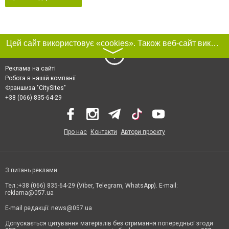
Цей сайт використовує «cookies». Також веб-сайт використовує інтернет-сервіс для збору технічних даних стосовно відвідувачів з метою отримання маркетингової та статистичної інформації. Умови обробки даних відвідувачів сайту див.
〉
Реклама на сайті
Робота в нашій компанії
Франшиза "CitySites"
+38 (066) 835-64-29
Про нас
Контакти
Автори проєкту
З питань реклами:
Тел.:+38 (066) 835-64-29 (Viber, Telegram, WhatsApp). E-mail:
reklama@057.ua
E-mail редакції:
news@057.ua
Допускається цитування матеріалів без отримання попередньої згоди