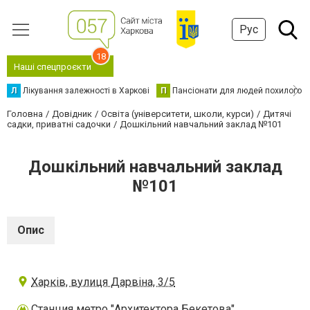
Рус
18
Наші спецпроєкти
Л
Лікування залежності в Харкові
П
Пансіонати для людей похилого в
Головна
Довідник
Освіта (університети, школи, курси)
Дитячі
садки, приватні садочки
Дошкільний навчальний заклад №101
Дошкільний навчальний заклад
№101
Опис
Харків, вулиця Дарвіна, 3/5
Станция метро "Архитектора Бекетова"