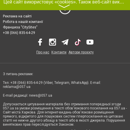
Цей сайт використовує «cookies». Також веб-сайт використовує інтернет-сервіс для збору технічних даних стосовно відвідувачів з метою отримання маркетингової та статистичної інформації. Умови обробки даних відвідувачів сайту див.
〉
Реклама на сайті
Робота в нашій компанії
Франшиза "CitySites"
+38 (066) 835-64-29
Про нас
Контакти
Автори проєкту
З питань реклами:
Тел.:+38 (066) 835-64-29 (Viber, Telegram, WhatsApp). E-mail:
reklama@057.ua
E-mail редакції:
news@057.ua
Допускається цитування матеріалів без отримання попередньої згоди
057.ua за умови розміщення в тексті обов'язкового посилання на 057.ua -
Сайт міста Харкова. Для інтернет-видань обов'язкове розміщення
прямого, відкритого для пошукових систем гіперпосилання на цитовані
статті не нижче другого абзацу в тексті або в якості джерела. Порушення
виняткових прав переслідується Законом.