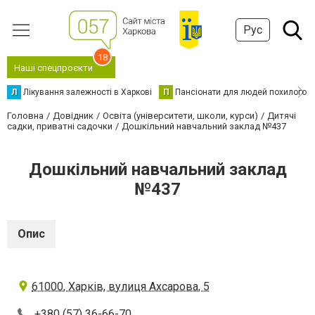
Рус
18
Наші спецпроєкти
Л
Лікування залежності в Харкові
П
Пансіонати для людей похилого в
Головна
Довідник
Освіта (університети, школи, курси)
Дитячі
садки, приватні садочки
Дошкільний навчальний заклад №437
Дошкільний навчальний заклад
№437
Опис
61000, Харків, вулиця Ахсарова, 5
+380 (57) 36-66-70