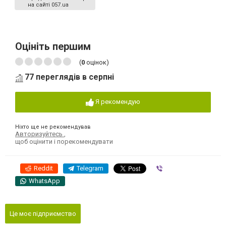
на сайті 057.ua
Оцініть першим
(
0
оцінок)
77 переглядів в серпні
Я рекомендую
Ніхто ще не рекомендував
Авторизуйтесь
,
щоб оцінити і порекомендувати
Reddit
Telegram
Viber
WhatsApp
Це моє підприємство