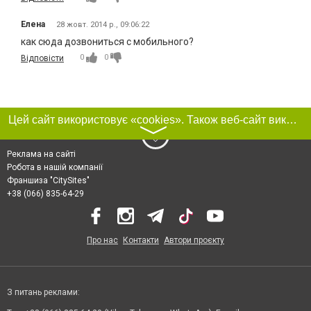
Елена
28 жовт. 2014 р., 09:06:22
как сюда дозвониться с мобильного?
0
0
Відповісти
Цей сайт використовує «cookies». Також веб-сайт використовує інтернет-сервіс для збору технічних даних стосовно відвідувачів з метою отримання маркетингової та статистичної інформації. Умови обробки даних відвідувачів сайту див.
〉
Реклама на сайті
Робота в нашій компанії
Франшиза "CitySites"
+38 (066) 835-64-29
Про нас
Контакти
Автори проєкту
З питань реклами: