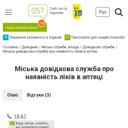
Рус
18
Наші спецпроєкти
Л
Лікування залежності в Харкові
П
Пансіонати для людей похилого в
Головна
Довідник
Міські служби, влада
Довідкові служби
Міська довідкова служба про наявність ліків в аптеці
Міська довідкова служба про
наявність ліків в аптеці
Опис
Відгуки (3)
15-67
Будь ласка, скажіть,
що дізналися номер