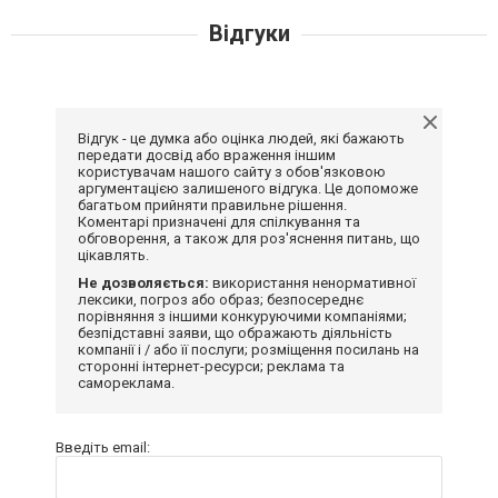
Відгуки
Відгук - це думка або оцінка людей, які бажають
передати досвід або враження іншим
користувачам нашого сайту з обов'язковою
аргументацією залишеного відгука. Це допоможе
багатьом прийняти правильне рішення.
Коментарі призначені для спілкування та
обговорення, а також для роз'яснення питань, що
цікавлять.
Не дозволяється:
використання ненормативної
лексики, погроз або образ; безпосереднє
порівняння з іншими конкуруючими компаніями;
безпідставні заяви, що ображають діяльність
компанії і / або її послуги; розміщення посилань на
сторонні інтернет-ресурси; реклама та
самореклама.
Введіть email: