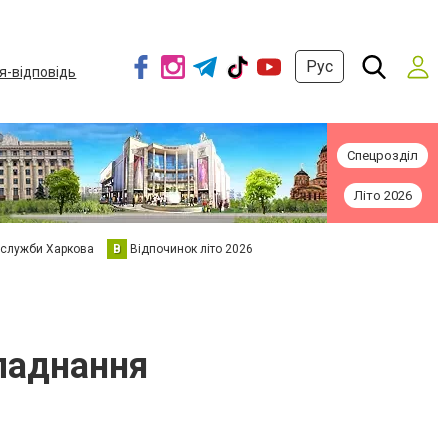
Рус
я-відповідь
Спецрозділ
Літо 2026
 служби Харкова
В
Відпочинок літо 2026
ладнання