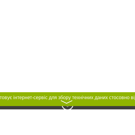
〉
нас :
и
Автори проєкту