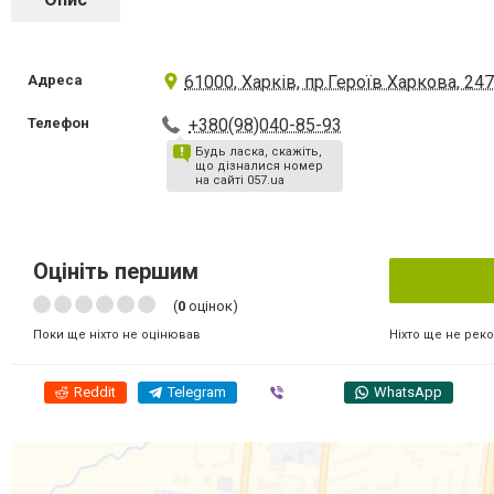
Адреса
61000, Харків, пр.Героїв Харкова, 24
Телефон
+380(98)040-85-93
Будь ласка, скажіть,
що дізналися номер
на сайті 057.ua
Оцініть першим
(
0
оцінок)
Ніхто ще не рек
Поки ще ніхто не оцінював
Reddit
Telegram
Viber
WhatsApp