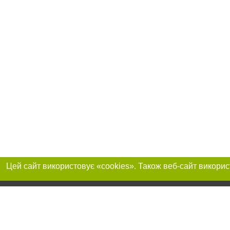
Реклама на сайті
Приєднуйтесь до 
Робота в нашій компанії
Франшиза "CitySites"
Про нас
Контакт
+38 (066) 835-64-29