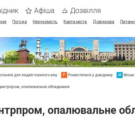
ідник
Афіша
Дозвілля
ння
Погода
Нерухомість
Карта міста
Довідкова
Питанн
сіонати для людей похилого віку
Р
Розміститися у довіднику
М
Міські
центрпром, опалювальне обладнання
нтрпром, опалювальне об