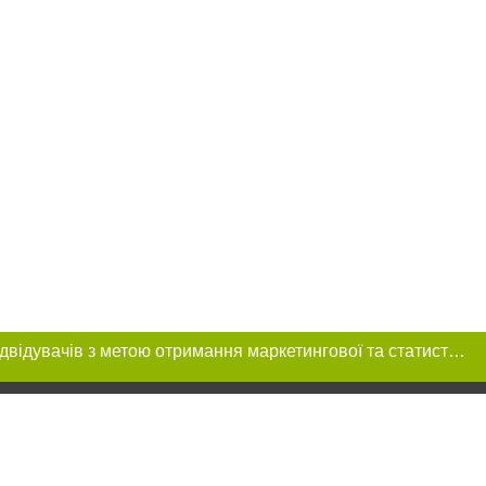
Цей сайт використовує «cookies». Також веб-сайт використовує інтернет-сервіс для збору технічних даних стосовно відвідувачів з метою отримання маркетингової та статистичної інформації. Умови обробки даних відвідувачів сайту див.