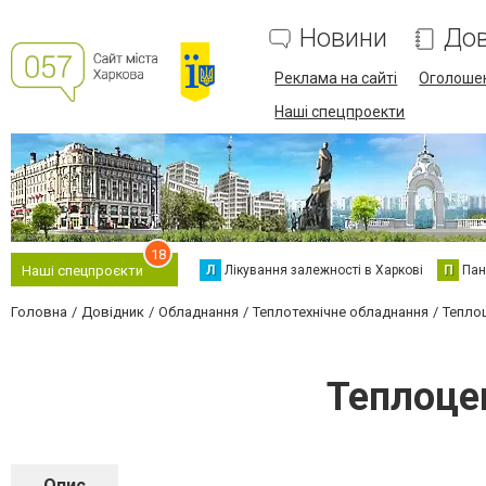
Новини
Дов
Реклама на сайті
Оголоше
Наші спецпроекти
18
Л
Лікування залежності в Харкові
П
Пан
Наші спецпроєкти
Головна
Довідник
Обладнання
Теплотехнічне обладнання
Тепло
Теплоце
Опис