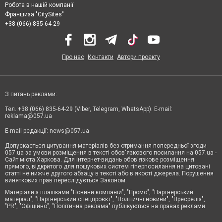
Робота в нашій компанії
Франшиза "CitySites"
+38 (066) 835-64-29
Про нас
Контакти
Автори проєкту
З питань реклами:
Тел.:+38 (066) 835-64-29 (Viber, Telegram, WhatsApp). E-mail:
reklama@057.ua
E-mail редакції:
news@057.ua
Допускається цитування матеріалів без отримання попередньої згоди
057.ua за умови розміщення в тексті обов'язкового посилання на 057.ua -
Сайт міста Харкова. Для інтернет-видань обов'язкове розміщення
прямого, відкритого для пошукових систем гіперпосилання на цитовані
статті не нижче другого абзацу в тексті або в якості джерела. Порушення
виняткових прав переслідується Законом.
Матеріали з плашками "Новини компаній", "Промо", "Партнерський
матеріал", "Партнерський спецпроєкт", "Політичні новини", "Пресреліз",
"PR", "Офіційно", "Політична реклама" публікуються на правах реклами.