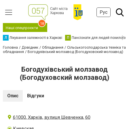
Рус
18
Наші спецпроєкти
Л
Лікування залежності в Харкові
П
Пансіонати для людей похилого в
Головна
Довідник
Обладнання
Сільськогосподарська техніка та
обладнання
Богодухівський молзавод (Богодуховский молзавод)
Богодухівський молзавод
(Богодуховский молзавод)
Опис
Відгуки
61000, Харків, вулиця Шевченка, 60
Киевская