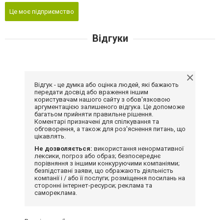
Це моє підприємство
Відгуки
Відгук - це думка або оцінка людей, які бажають
передати досвід або враження іншим
користувачам нашого сайту з обов'язковою
аргументацією залишеного відгука. Це допоможе
багатьом прийняти правильне рішення.
Коментарі призначені для спілкування та
обговорення, а також для роз'яснення питань, що
цікавлять.
Не дозволяється:
використання ненормативної
лексики, погроз або образ; безпосереднє
порівняння з іншими конкуруючими компаніями;
безпідставні заяви, що ображають діяльність
компанії і / або її послуги; розміщення посилань на
сторонні інтернет-ресурси; реклама та
самореклама.