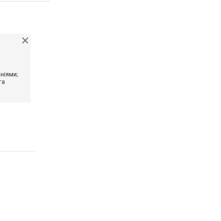
ніями;
та