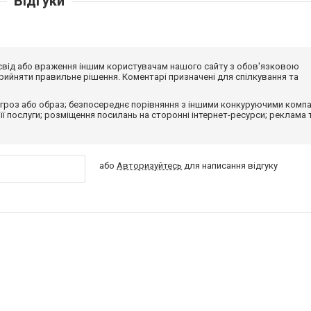
Відгуки
досвід або враження іншим користувачам нашого сайту з обов'язковою
ийняти правильне рішення. Коментарі призначені для спілкування та
гроз або образ; безпосереднє порівняння з іншими конкуруючими компа
 її послуги; розміщення посилань на сторонні інтернет-ресурси; реклама 
або
Авторизуйтесь
для написання відгуку