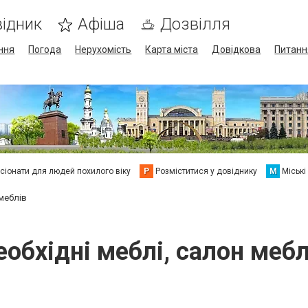
ідник
Афіша
Дозвілля
ння
Погода
Нерухомість
Карта міста
Довідкова
Питанн
сіонати для людей похилого віку
Р
Розміститися у довіднику
М
Міські
 меблів
еобхідні меблі, салон мебл