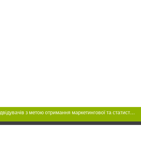
Цей сайт використовує «cookies». Також веб-сайт використовує інтернет-сервіс для збору технічних даних стосовно відвідувачів з метою отримання маркетингової та статистичної інформації. Умови обробки даних відвідувачів сайту див.