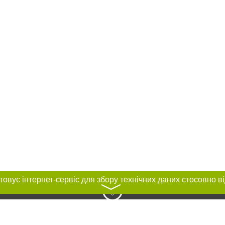
〉
нас :