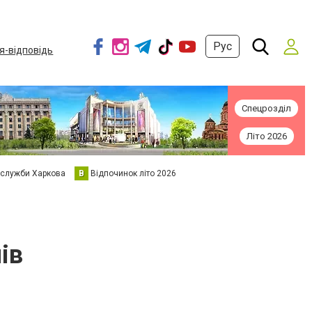
Рус
я-відповідь
Спецрозділ
Літо 2026
 служби Харкова
В
Відпочинок літо 2026
ів