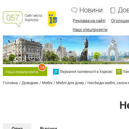
Новини
Дов
Реклама на сайті
Оголоше
Наші спецпроекти
18
Л
Лікування залежності в Харкові
П
Пан
Наші спецпроєкти
Головна
Довідник
Меблі
Меблі для дому
Необхідні меблі, салон
Н
Опис
Відгуки