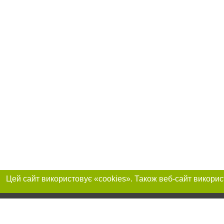
Реклама на сайті
Приєднуйтесь до 
Робота в нашій компанії
Франшиза "CitySites"