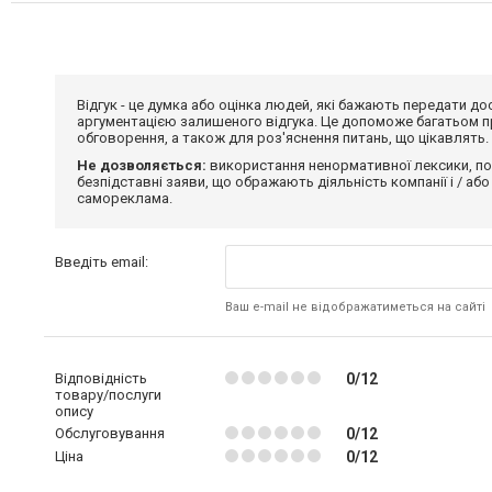
Відгук - це думка або оцінка людей, які бажають передати 
аргументацією залишеного відгука. Це допоможе багатьом пр
обговорення, а також для роз'яснення питань, що цікавлять.
Не дозволяється:
використання ненормативної лексики, по
безпідставні заяви, що ображають діяльність компанії і / або
самореклама.
Введіть email:
Ваш e-mail не відображатиметься на сайті
Відповідність
0/12
товару/послуги
опису
Обслуговування
0/12
Ціна
0/12