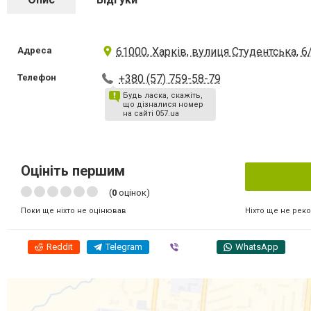
Адреса
61000, Харків, вулиця Студентська, 6
Телефон
+380 (57) 759-58-79
Будь ласка, скажіть,
що дізналися номер
на сайті 057.ua
Оцініть першим
(
0
оцінок)
Ніхто ще не рек
Поки ще ніхто не оцінював
Reddit
Telegram
Viber
WhatsApp