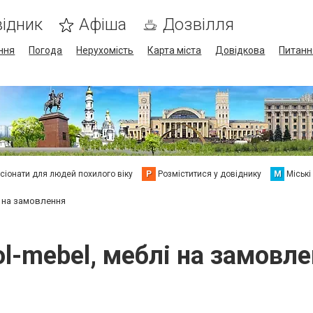
ідник
Афіша
Дозвілля
ння
Погода
Нерухомість
Карта міста
Довідкова
Питанн
сіонати для людей похилого віку
Р
Розміститися у довіднику
М
Міські
і на замовлення
l-mebel, меблі на замовл