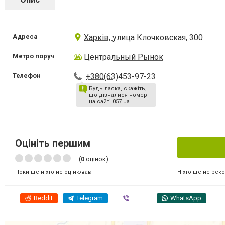
Адреса
Харків, улица Клочковская, 300
Метро поруч
Центральный Рынок
Телефон
+380(63)453-97-23
Будь ласка, скажіть,
що дізналися номер
на сайті 057.ua
Оцініть першим
(
0
оцінок)
Ніхто ще не рек
Поки ще ніхто не оцінював
Reddit
Telegram
Viber
WhatsApp