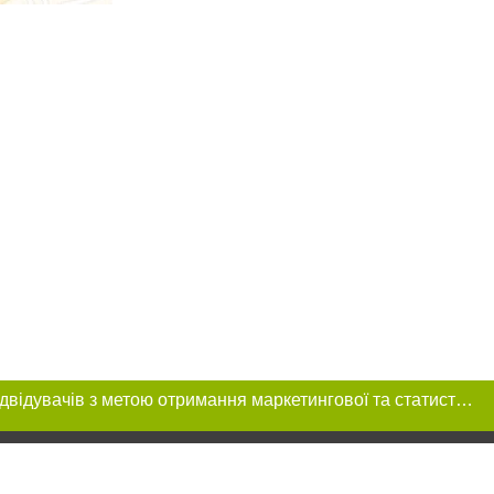
Цей сайт використовує «cookies». Також веб-сайт використовує інтернет-сервіс для збору технічних даних стосовно відвідувачів з метою отримання маркетингової та статистичної інформації. Умови обробки даних відвідувачів сайту див.