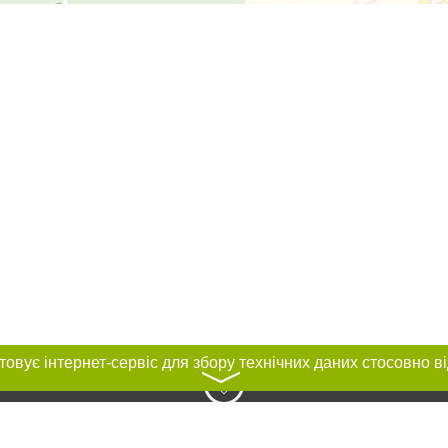
〉
нас :