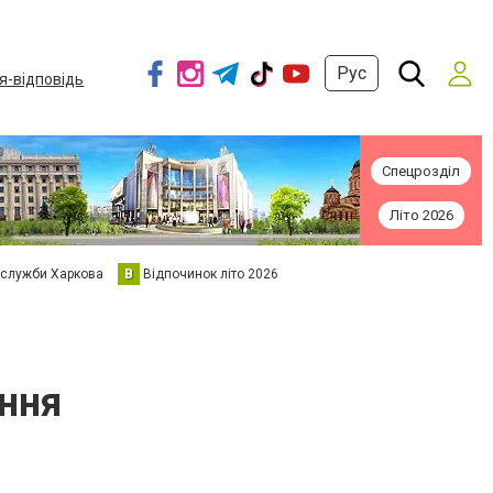
Рус
я-відповідь
Спецрозділ
Літо 2026
 служби Харкова
В
Відпочинок літо 2026
ення