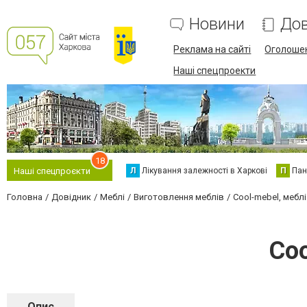
Новини
Дов
Реклама на сайті
Оголоше
Наші спецпроекти
18
Л
Лікування залежності в Харкові
П
Пан
Наші спецпроєкти
Головна
Довідник
Меблі
Виготовлення меблів
Cool-mebel, мебл
Coo
Опис