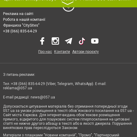
〉
Реклама на сайті
Робота в нашій компанії
Франшиза "CitySites"
+38 (066) 835-64-29
Про нас
Контакти
Автори проєкту
З питань реклами:
Тел.:+38 (066) 835-64-29 (Viber, Telegram, WhatsApp). E-mail:
reklama@057.ua
E-mail редакції:
news@057.ua
Допускається цитування матеріалів без отримання попередньої згоди
057.ua за умови розміщення в тексті обов'язкового посилання на 057.ua -
Сайт міста Харкова. Для інтернет-видань обов'язкове розміщення
прямого, відкритого для пошукових систем гіперпосилання на цитовані
статті не нижче другого абзацу в тексті або в якості джерела. Порушення
виняткових прав переслідується Законом.
Матеріали з плашками "Новини компаній", "Промо", "Партнерський