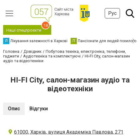
Рус
18
Наші спецпроєкти
Л
Лікування залежності в Харкові
П
Пансіонати для людей похилого в
Головна
Довідник
Побутова техніка, електроніка, телефони,
гаджети
Аудіотехніка та комплектуючі
HI-FI City, салон-магазин
аудіо та відеотехніки
HI-FI City, салон-магазин аудіо та
відеотехніки
Опис
Відгуки
61000, Харків, вулиця Академіка Павлова, 271