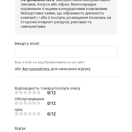
лексики, погроз або образ; безпосереднє
порівняння з іншими конкуруючими компаніями;
безпідставні заяви, що ображають діяльність
компанії і / або її послуги; розміщення посилань на
сторонні інтернет-ресурси; реклама та
самореклама.
Введіть email:
Ваш e-mail не відображатиметься на сайті
або
Авторизуйтесь
для написання відгуку
Відповідність товару/послуги опису
0/12
Обслуговування
0/12
Ціна
0/12
Відгук: