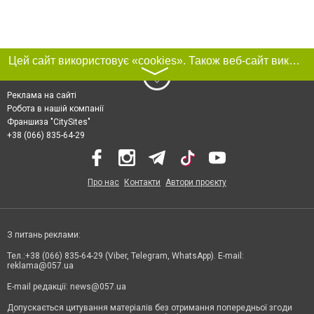
Цей сайт використовує «cookies». Також веб-сайт використовує інтернет-сервіс для збору технічних даних стосовно відвідувачів з метою отримання маркетингової та статистичної інформації. Умови обробки даних відвідувачів сайту див.
〉
Реклама на сайті
Робота в нашій компанії
Франшиза "CitySites"
+38 (066) 835-64-29
Про нас
Контакти
Автори проєкту
З питань реклами:
Тел.:+38 (066) 835-64-29 (Viber, Telegram, WhatsApp). E-mail:
reklama@057.ua
E-mail редакції:
news@057.ua
Допускається цитування матеріалів без отримання попередньої згоди