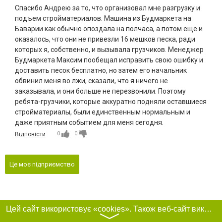
Спасибо Андрею за то, что организовал мне разгрузку и
подъем стройматериалов. Машина из Будмаркета на
Баварии как обычно опоздала на полчаса, а потом еще и
оказалось, что они не привезли 16 мешков песка, ради
которых я, собственно, и вызывала грузчиков. Менеджер
Будмаркета Максим пообещал исправить свою ошибку и
доставить песок бесплатно, но затем его начальник
обвинил меня во лжи, сказали, что я ничего не
заказывала, и они больше не перезвонили. Поэтому
ребята-грузчики, которые аккуратно подняли оставшиеся
стройматериалы, были единственным нормальным и
даже приятным событием для меня сегодня.
0
0
Відповісти
Це моє підприємство
Цей сайт використовує «cookies». Також веб-сайт використовує інтернет-сервіс для збору технічних даних стосовно відвідувачів з метою отримання маркетингової та статистичної інформації. Умови обробки даних відвідувачів сайту див.
〉