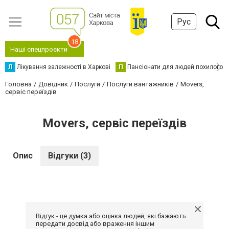
Рус
18
Наші спецпроєкти
Л
Лікування залежності в Харкові
П
Пансіонати для людей похилого в
Головна
Довідник
Послуги
Послуги вантажників
Movers,
сервіс переїздів
Movers, сервіс переїздів
Опис
Відгуки (3)
Відгук - це думка або оцінка людей, які бажають
передати досвід або враження іншим