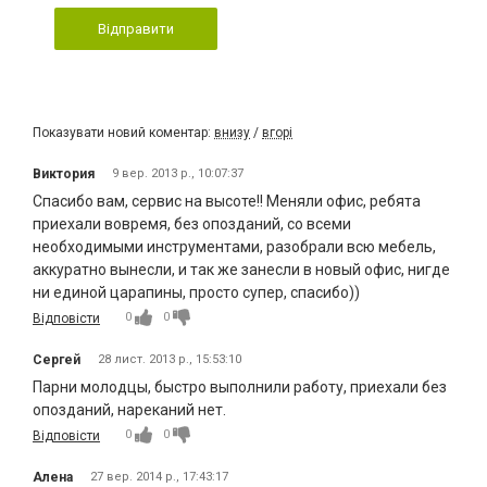
Відправити
Показувати новий коментар:
внизу
/
вгорі
Виктория
9 вер. 2013 р., 10:07:37
Спасибо вам, сервис на высоте!! Меняли офис, ребята
приехали вовремя, без опозданий, со всеми
необходимыми инструментами, разобрали всю мебель,
аккуратно вынесли, и так же занесли в новый офис, нигде
ни единой царапины, просто супер, спасибо))
0
0
Відповісти
Сергей
28 лист. 2013 р., 15:53:10
Парни молодцы, быстро выполнили работу, приехали без
опозданий, нареканий нет.
0
0
Відповісти
Алена
27 вер. 2014 р., 17:43:17