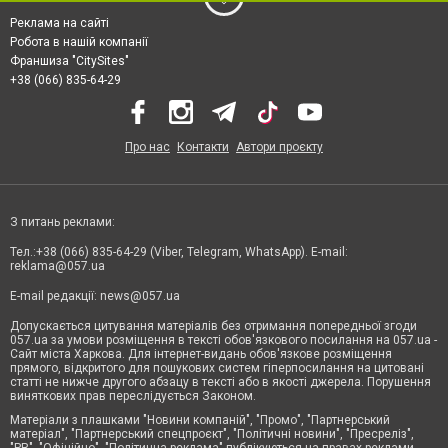
Реклама на сайті
Робота в нашій компанії
Франшиза "CitySites"
+38 (066) 835-64-29
Про нас
Контакти
Автори проєкту
З питань реклами:
Тел.:+38 (066) 835-64-29 (Viber, Telegram, WhatsApp). E-mail:
reklama@057.ua
E-mail редакції:
news@057.ua
Допускається цитування матеріалів без отримання попередньої згоди
057.ua за умови розміщення в тексті обов'язкового посилання на 057.ua -
Сайт міста Харкова. Для інтернет-видань обов'язкове розміщення
прямого, відкритого для пошукових систем гіперпосилання на цитовані
статті не нижче другого абзацу в тексті або в якості джерела. Порушення
виняткових прав переслідується Законом.
Матеріали з плашками "Новини компаній", "Промо", "Партнерський
матеріал", "Партнерський спецпроєкт", "Політичні новини", "Пресреліз",
"PR", "Офіційно", "Політична реклама" публікуються на правах реклами.