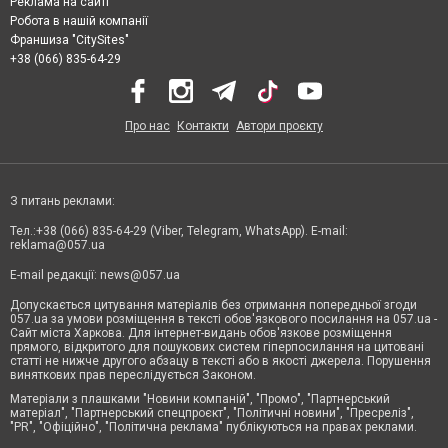
Реклама на сайті
Робота в нашій компанії
Франшиза "CitySites"
+38 (066) 835-64-29
Про нас
Контакти
Автори проєкту
З питань реклами:
Тел.:+38 (066) 835-64-29 (Viber, Telegram, WhatsApp). E-mail:
reklama@057.ua
E-mail редакції:
news@057.ua
Допускається цитування матеріалів без отримання попередньої згоди
057.ua за умови розміщення в тексті обов'язкового посилання на 057.ua -
Сайт міста Харкова. Для інтернет-видань обов'язкове розміщення
прямого, відкритого для пошукових систем гіперпосилання на цитовані
статті не нижче другого абзацу в тексті або в якості джерела. Порушення
виняткових прав переслідується Законом.
Матеріали з плашками "Новини компаній", "Промо", "Партнерський
матеріал", "Партнерський спецпроєкт", "Політичні новини", "Пресреліз",
"PR", "Офіційно", "Політична реклама" публікуються на правах реклами.