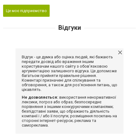
Це моє підприємство
Відгуки
Відгук - це думка або оцінка людей, які бажають
передати досвід або враження іншим
користувачам нашого сайту з обов'язковою
аргументацією залишеного відгука. Це допоможе
багатьом прийняти правильне рішення.
Коментарі призначені для спілкування та
обговорення, а також для роз'яснення питань, що
цікавлять.
Не дозволяється:
використання ненормативної
лексики, погроз або образ; безпосереднє
порівняння з іншими конкуруючими компаніями;
безпідставні заяви, що ображають діяльність
компанії і / або її послуги; розміщення посилань на
сторонні інтернет-ресурси; реклама та
самореклама.