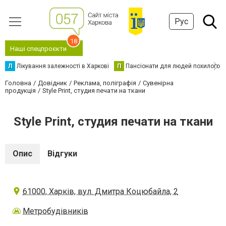
Рус
18
Наші спецпроєкти
Л
Лікування залежності в Харкові
П
Пансіонати для людей похилого в
Головна
Довідник
Реклама, поліграфія
Сувенірна
продукція
Style Print, студия печати на ткани
Style Print, студия печати на ткани
Опис
Відгуки
61000, Харків, вул. Дмитра Коцюбайла, 2
Метробудівників