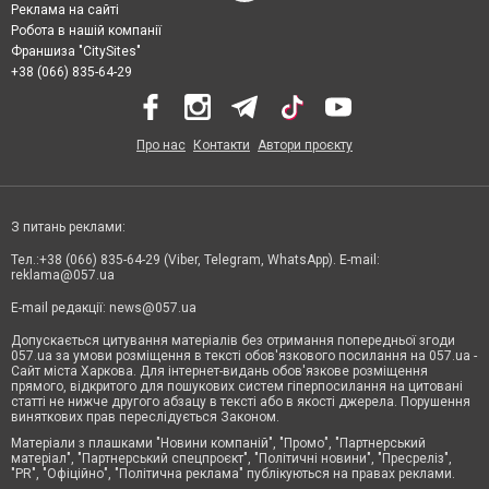
Реклама на сайті
Робота в нашій компанії
Франшиза "CitySites"
+38 (066) 835-64-29
Про нас
Контакти
Автори проєкту
З питань реклами:
Тел.:+38 (066) 835-64-29 (Viber, Telegram, WhatsApp). E-mail:
reklama@057.ua
E-mail редакції:
news@057.ua
Допускається цитування матеріалів без отримання попередньої згоди
057.ua за умови розміщення в тексті обов'язкового посилання на 057.ua -
Сайт міста Харкова. Для інтернет-видань обов'язкове розміщення
прямого, відкритого для пошукових систем гіперпосилання на цитовані
статті не нижче другого абзацу в тексті або в якості джерела. Порушення
виняткових прав переслідується Законом.
Матеріали з плашками "Новини компаній", "Промо", "Партнерський
матеріал", "Партнерський спецпроєкт", "Політичні новини", "Пресреліз",
"PR", "Офіційно", "Політична реклама" публікуються на правах реклами.