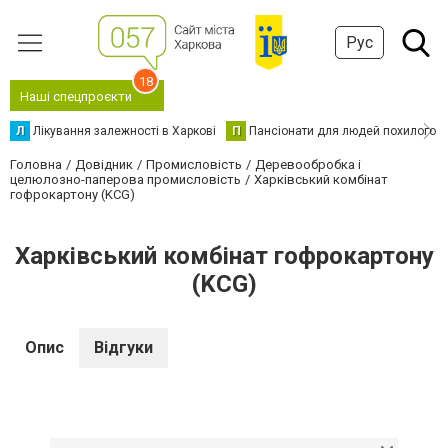
Рус
18
Наші спецпроєкти
Л
Лікування залежності в Харкові
П
Пансіонати для людей похилого в
Головна
Довідник
Промисловість
Деревообробка і
целюлозно-паперова промисловість
Харківський комбінат
гофрокартону (KCG)
Харківський комбінат гофрокартону
(KCG)
Опис
Відгуки