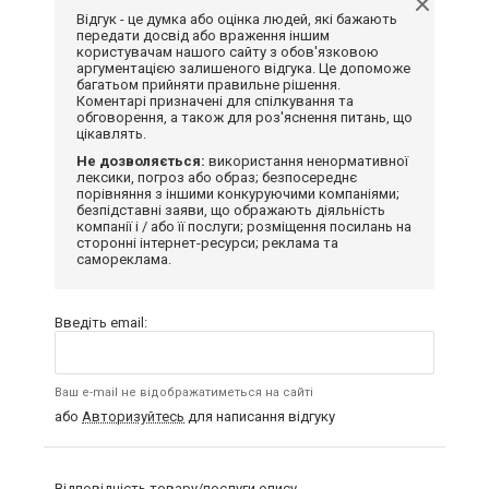
Відгук - це думка або оцінка людей, які бажають
передати досвід або враження іншим
користувачам нашого сайту з обов'язковою
аргументацією залишеного відгука. Це допоможе
багатьом прийняти правильне рішення.
Коментарі призначені для спілкування та
обговорення, а також для роз'яснення питань, що
цікавлять.
Не дозволяється:
використання ненормативної
лексики, погроз або образ; безпосереднє
порівняння з іншими конкуруючими компаніями;
безпідставні заяви, що ображають діяльність
компанії і / або її послуги; розміщення посилань на
сторонні інтернет-ресурси; реклама та
самореклама.
Введіть email:
Ваш e-mail не відображатиметься на сайті
або
Авторизуйтесь
для написання відгуку
Відповідність товару/послуги опису