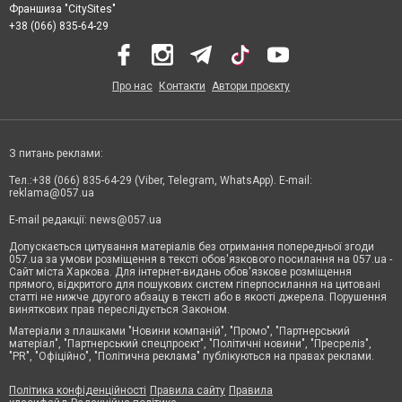
Франшиза "CitySites"
+38 (066) 835-64-29
Про нас
Контакти
Автори проєкту
З питань реклами:
Тел.:+38 (066) 835-64-29 (Viber, Telegram, WhatsApp). E-mail:
reklama@057.ua
E-mail редакції:
news@057.ua
Допускається цитування матеріалів без отримання попередньої згоди
057.ua за умови розміщення в тексті обов'язкового посилання на 057.ua -
Сайт міста Харкова. Для інтернет-видань обов'язкове розміщення
прямого, відкритого для пошукових систем гіперпосилання на цитовані
статті не нижче другого абзацу в тексті або в якості джерела. Порушення
виняткових прав переслідується Законом.
Матеріали з плашками "Новини компаній", "Промо", "Партнерський
матеріал", "Партнерський спецпроєкт", "Політичні новини", "Пресреліз",
"PR", "Офіційно", "Політична реклама" публікуються на правах реклами.
Політика конфіденційності
Правила сайту
Правила