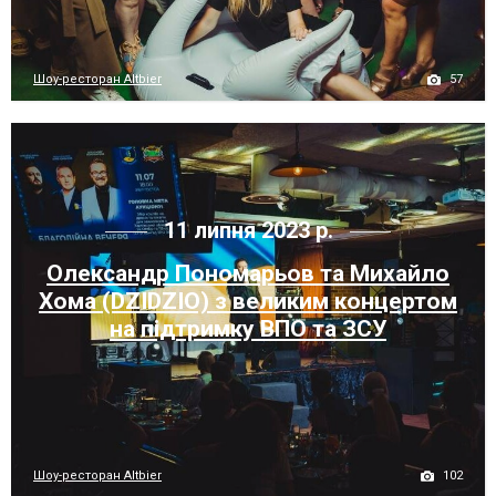
57
Шоу-ресторан Altbier
11 липня 2023 р.
Олександр Пономарьов та Михайло
Хома (DZIDZIO) з великим концертом
на підтримку ВПО та ЗСУ
102
Шоу-ресторан Altbier