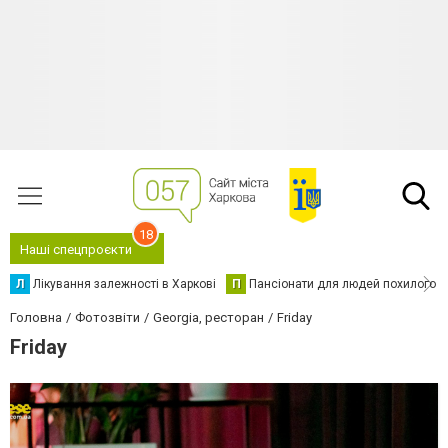
18
Наші спецпроєкти
Л
Лікування залежності в Харкові
П
Пансіонати для людей похилого в
Головна
Фотозвіти
Georgia, ресторан
Friday
Friday