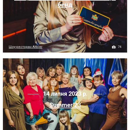
бенд
74
Шоу-ресторан Altbier
14 липня 2023 р.
Summer'23