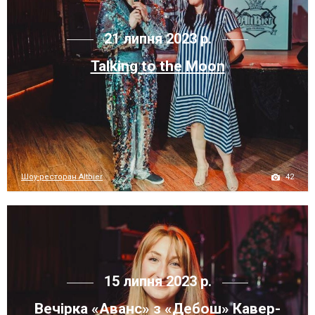
21 липня 2023 р.
Talking to the Moon
42
Шоу-ресторан Altbier
15 липня 2023 р.
Вечiрка «Аванс» з «Дебош» Кавер-