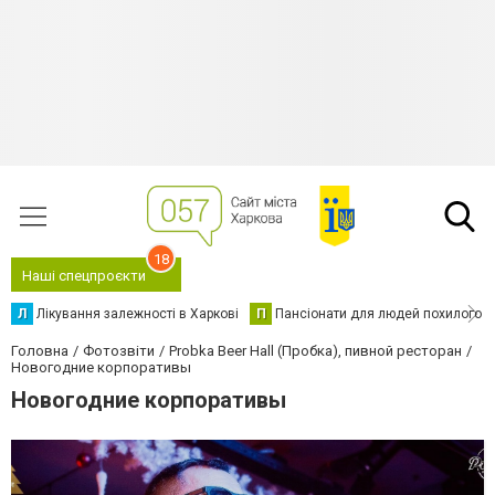
18
Наші спецпроєкти
Л
Лікування залежності в Харкові
П
Пансіонати для людей похилого в
Головна
Фотозвіти
Probka Beer Hall (Пробка), пивной ресторан
Новогодние корпоративы
Новогодние корпоративы