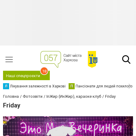
18
Наші спецпроєкти
Л
Лікування залежності в Харкові
П
Пансіонати для людей похилого в
Головна
Фотозвіти
InЖир (ИнЖир), караоке клуб
Friday
Friday