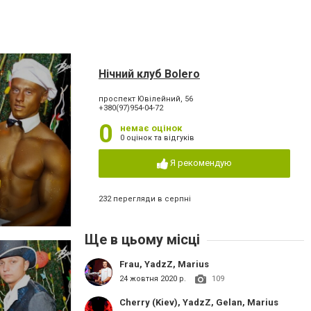
Нічний клуб Bolero
проспект Ювілейний, 56
+380(97)954-04-72
0
немає оцінок
0 оцінок та відгуків
Я рекомендую
232 перегляди в серпні
Ще в цьому місці
Frau, YadzZ, Marius
24 жовтня 2020 р.
109
Cherry (Kiev), YadzZ, Gelan, Marius