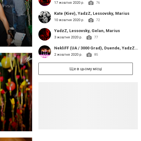
17 жовтня 2020 р.
76
Kate (Kiev), YadzZ, Lessovsky, Marius
10 жовтня 2020 р.
72
YadzZ, Lessovsky, Gelan, Marius
3 жовтня 2020 р.
77
NekliFF (UA / 3000 Grad), Duende, YadzZ, Marius
2 жовтня 2020 р.
85
Ще в цьому місці