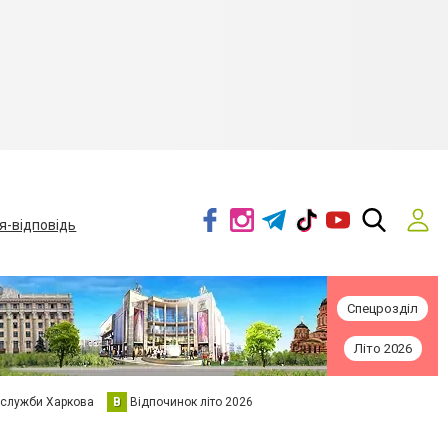
я-відповідь
Спецрозділ
Літо 2026
 служби Харкова
В
Відпочинок літо 2026