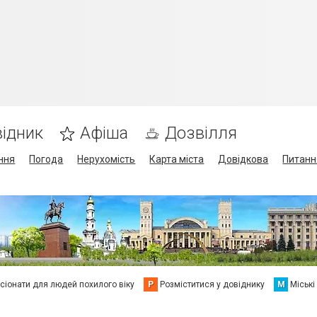
ідник
Афіша
Дозвілля
ння
Погода
Нерухомість
Карта міста
Довідкова
Питанн
сіонати для людей похилого віку
Р
Розміститися у довіднику
М
Міські