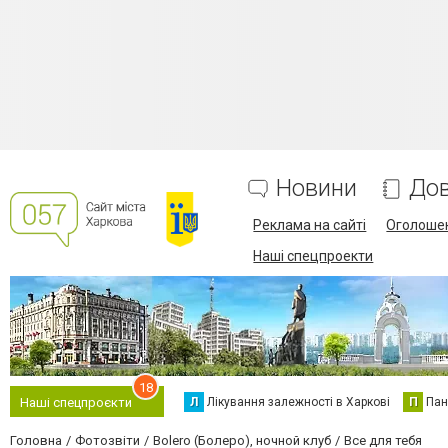
Новини
Дов
Реклама на сайті
Оголоше
Наші спецпроекти
18
Л
Лікування залежності в Харкові
П
Пан
Наші спецпроєкти
Головна
Фотозвіти
Bolero (Болеро), ночной клуб
Все для тебя