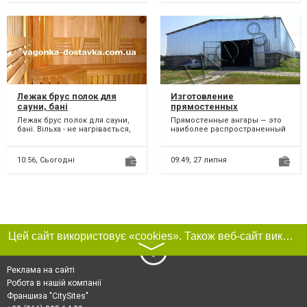
Лежак брус полок для
Изготовление
сауни, бані
прямостенных
Ангаров,зернохранилищ,
Лежак брус полок для сауни,
Прямостенные ангары — это
складов
бані. Вільха - не нагрівається,
наиболее распространенный
не боїться вологи. Товщина 25
вид ангаров. Они, как
мм. Ши...
правило, представляют из с...
10:56,
Сьогодні
09:49,
27 липня
Цей сайт використовує «cookies». Також веб-сайт використовує інтернет-сервіс для збору технічних даних стосовно відвідувачів з метою отримання маркетингової та статистичної інформації. Умови обробки даних відвідувачів сайту див.
〉
Реклама на сайті
Робота в нашій компанії
Франшиза "CitySites"