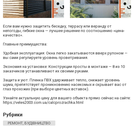
Если вам нужно защитить беседку, террасу или веранду от
непогоды, гибкие окна — лучшее решение по соотношению «цена-
качество».
Главные преимущества:
Удобная эксплуатация: Окна легко закатываются вверх рулоном —
вы сами регулируете уровень проветривания.
Экономия на установке: Конструкции просты в монтаже — 8 из 10
заказчиков устанавливают их своими руками.
Защита и уют: Пленка ПВХ удерживает тепло, снижает уровень
шума, препятствует проникновению насекомых и скрывает вас от
глаз прохожих (при выборе цветных вставок).
Узнайте актуальную цену для вашего объекта прямо сейчас на сайте:
https://veles2003.com.ua/calcprozrachka.html
Рубрики
РЕМОНТ, БУДІВНИЦТВО