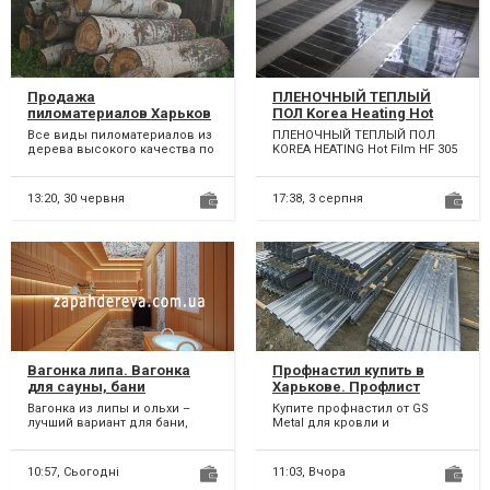
Продажа
ПЛЕНОЧНЫЙ ТЕПЛЫЙ
пиломатериалов Харьков
ПОЛ Korea Heating Hot
Film HF 305 Высокого
Все виды пиломатериалов из
ПЛЕНОЧНЫЙ ТЕПЛЫЙ ПОЛ
качества
дерева высокого качества по
KOREA HEATING Hot Film HF 305
низкой цене. Надеемся на
с серебряной сеткой Ширина
сотрудничество и жде...
50 см. (80-100 см.)...
13:20,
30 червня
17:38,
3 серпня
Вагонка липа. Вагонка
Профнастил купить в
для сауны, бани
Харькове. Профлист
Низкая цена!
Вагонка из липы и ольхи –
Купите профнастил от GS
лучший вариант для бани,
Metal для кровли и
сауны. Красивый, практичный
ограждений. Широкий
материал, который п...
ассортимент цветов и типов.
Быстрая д...
10:57,
Сьогодні
11:03,
Вчора