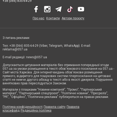
+38 (066) 835-64-29
Про нас
Контакти
Автори проєкту
З питань реклами:
Тел.:+38 (066) 835-64-29 (Viber, Telegram, WhatsApp). E-mail:
reklama@057.ua
E-mail редакції:
news@057.ua
Допускається цитування матеріалів без отримання попередньої згоди
057.ua за умови розміщення в тексті обов'язкового посилання на 057.ua -
Сайт міста Харкова. Для інтернет-видань обов'язкове розміщення
прямого, відкритого для пошукових систем гіперпосилання на цитовані
статті не нижче другого абзацу в тексті або в якості джерела. Порушення
виняткових прав переслідується Законом.
Матеріали з плашками "Новини компаній", "Промо", "Партнерський
матеріал", "Партнерський спецпроєкт", "Політичні новини", "Пресреліз",
"PR", "Офіційно", "Політична реклама" публікуються на правах реклами.
Політика конфіденційності
Правила сайту
Правила
класифайд
Редакційна політика