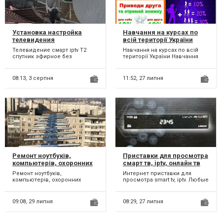
Установка настройка
Навчання на курсах по
телевидения
всій території України
Телевидение смарт iptv T2
Навчання на курсах по всій
спутник эфирное без
території України Навчання
абонплаты установка
проводимо заочна форма
настройка ремонт прошивка
екстернат по всій тери...
тюнера з...
08:13,
3 серпня
11:52,
27 липня
Ремонт ноутбуків,
Приставки для просмотра
компьютерів, охоронних
смарт тв, iptv, онлайн тв
систем,
Ремонт ноутбуків,
Интернет приставки для
відеоспостереження,
компьютерів, охоронних
просмотра smart tv, iptv. Любые
супутникового
систем, відеоспостереження,
каналы, прямые эфиры,
телебачення, антен
супутникового телебачення,
онлайн тв, любые каналы...
побу...
09:08,
29 липня
08:29,
27 липня