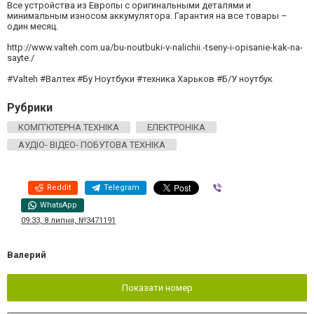
Все устройства из Европы с оригинальными деталями и
минимальным износом аккумулятора. Гарантия на все товары –
один месяц.
http://www.valteh.com.ua/bu-noutbuki-v-nalichii.-tseny-i-opisanie-kak-na-
sayte./
#Valteh #Валтех #Бу Ноутбуки #техника Харьков #Б/У ноутбук
Рубрики
КОМП'ЮТЕРНА ТЕХНІКА
ЕЛЕКТРОНІКА
АУДІО- ВІДЕО- ПОБУТОВА ТЕХНІКА
Reddit
Telegram
Viber
WhatsApp
09:33, 8 липня, №3471191
Валерий
Показати номер