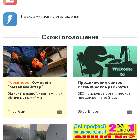
Поскаржитись на оголошення
Схожі оголошення
Терміново!
Компанія
Продвижение сайтов
"Метал Майстер"
органическое раскрутка
запрошує на роботу!
сайта
Відкриті вакансії: - вантажник -
SEO поисковое органическое
різчик металу ✅ Ми
продвижение сайтов,
пропонуємо: Постійну роботу
раскрутка сайта – это
Графік: понед...
комплекс действий интернет-
марк...
14:35,
6 липня
05:33,
Вчора