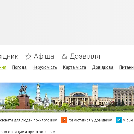
ідник
Афіша
Дозвілля
ння
Погода
Нерухомість
Карта міста
Довідкова
Питанн
сіонати для людей похилого віку
Р
Розміститися у довіднику
М
Міські
льно стоящие и пристроенные.