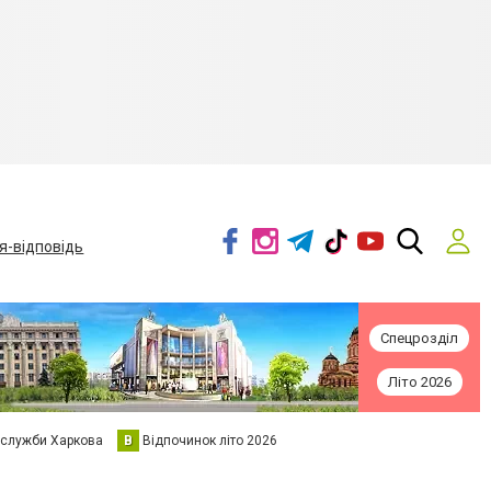
я-відповідь
Спецрозділ
Літо 2026
 служби Харкова
В
Відпочинок літо 2026