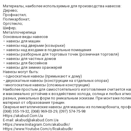
Материалы, наиболее используемые для производства навесов:
Дерево;
Профнастил;
Поликарбонат;
Оргстекло;
Шифер;
Металлочерепица
Основные виды навесов
– навесы для машин
– навесы над дверьми (козырьки)
– навесы над входами в подвальные помещения
– навесы разборные для торговых точек (розничная торговля)
– навесы для частных домов
– навесы для бассейнов
– навесы для зимних оранжерей
Навесы могут быть:
–односкатные навесы (примыкают к дому)
–двухскатные навесы (конструкции на отдельных опорах)
–многоскатные навесы (сложные конструкции)
Наиболее простым для самостоятельного изготовления считается нав
и максимально устойчив к воздействию холода, солнца и любых атмо
разных, уникальных форм по уникальным эскизам. При монтаже поли
материал от образования трещин.
Сварные металлические навесы для машины из поликарбоната, профн
(068) 355-19-32, (068) 969-03-29, (097) 574-75-98
Https://akabud.Com.Ua
E-mail:
akabud@akabud.Com.Ua
Https://www.Instagram.Com/akabudkr/
Https://www.Youtube.Com/c/llcakabudkr ⠀