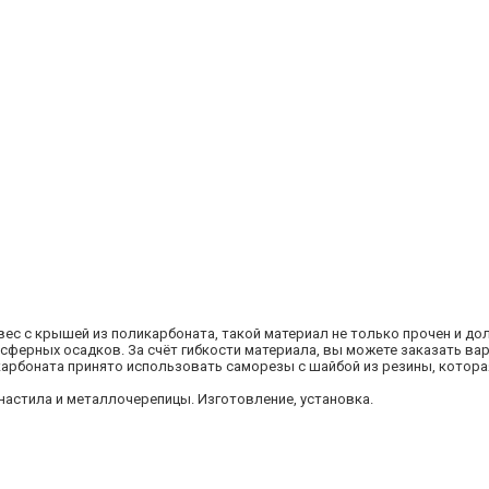
ес с крышей из поликарбоната, такой материал не только прочен и дол
сферных осадков. За счёт гибкости материала, вы можете заказать ва
карбоната принято использовать саморезы с шайбой из резины, кото
астила и металлочерепицы. Изготовление, установка.