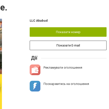
е.
LLC Akabud
Показати номер
Показати E-mail
Дії
Рекламувати оголошення
Поскаржитись на оголошення