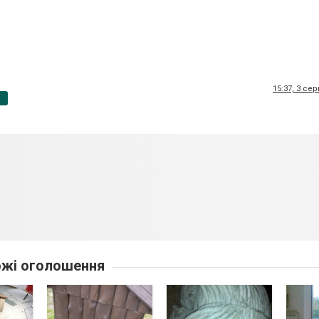
15:37, 3 се
p
жі оголошення