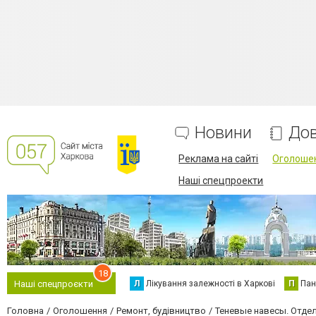
Новини
Дов
Реклама на сайті
Оголоше
Наші спецпроекти
18
Л
Лікування залежності в Харкові
П
Пан
Наші спецпроєкти
Головна
Оголошення
Ремонт, будівництво
Теневые навесы. Отде