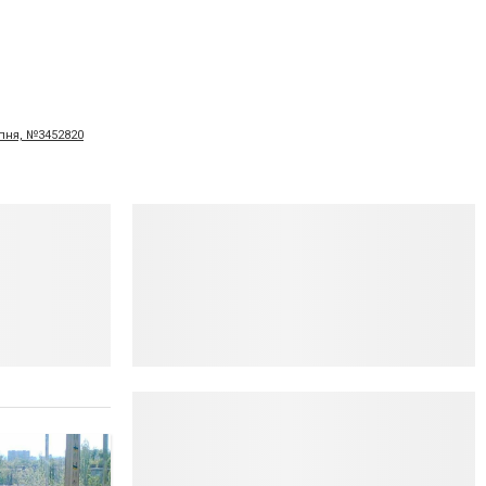
рпня, №3452820