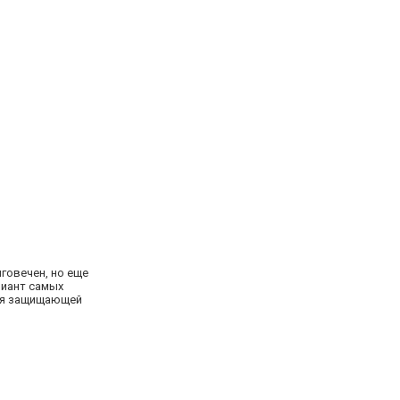
говечен, но еще
риант самых
рая защищающей