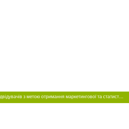
Цей сайт використовує «cookies». Також веб-сайт використовує інтернет-сервіс для збору технічних даних стосовно відвідувачів з метою отримання маркетингової та статистичної інформації. Умови обробки даних відвідувачів сайту див.