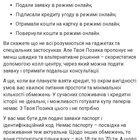
Подали заявку в режимі онлайн;
Підписали кредиту угоду в режимі онлайн;
Отримали кошти на картку в режимі онлайн;
Повернули кошти в режимі онлайн.
Ви скажете що не всі розуміються на гаджетах та
спеціальних застосунках. Але Твоя Позика пропонує не
менш швидке та альтернативне рішення – скористатися
допомогою колл-центру, через який можна подати
заявку і отримати подальші консультації.
А ще, коли ви плануєте взяти кредит, то окрім вигідності
умов вас хвилює питання простоти та мінімальної
кількості обмежень. У сучасних споживачів і кредитні
історії не ідеальні, і можливості готувати купу паперів
немає. З Твоя Позика цього і не потрібно.
У вас має бути для подачі заявки паспорт і
ідентифікаційний код. Немає паспорту – посвідка на
проживання теж актуальна. Щодо інших обмежень, то
вони стосуються тільки віку – від 18-ти до 70-ти. А щодо