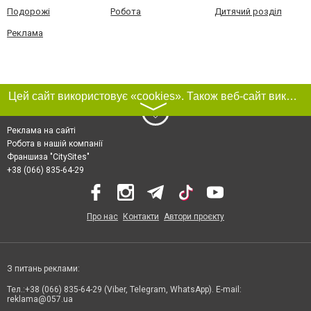
Подорожі
Робота
Дитячий розділ
Реклама
Цей сайт використовує «cookies». Також веб-сайт використовує інтернет-сервіс для збору технічних даних стосовно відвідувачів з метою отримання маркетингової та статистичної інформації. Умови обробки даних відвідувачів сайту див.
〉
Реклама на сайті
Робота в нашій компанії
Франшиза "CitySites"
+38 (066) 835-64-29
Про нас
Контакти
Автори проєкту
З питань реклами:
Тел.:+38 (066) 835-64-29 (Viber, Telegram, WhatsApp). E-mail:
reklama@057.ua