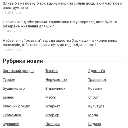
Злива б’є на повну: Харківщину накрили сильні дощі, Ізюм частково
знеструмлено
19:30,
Вчора
Навчання під обстрілами: Харківщина готує укриття, автобуси та
резервне живлення для шкіл
18:45,
Вчора
Небезпечна "розвага" заради відео: на Харківщині викрили юних
зачеперів, їх батьків притягнуть до відповідальності
17:50,
Вчора
Рубрики новин
Загальний розділ
Техніка
Здоров'я
Туризм
Нерухомість
Транспорт
Будівництво
Відпочинок
Розваги
Бізнес
Меблі
Спорт
Жіночий розділ
Інтернет
Культура
Економіка
Інтер'єр
Мода
Кулінарія
Послуги
Родина