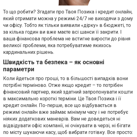
То що робити? Згадати про Твоя Позика і кредит онлайн,
який отримати можна у режимі 24/7 не виходячи з дому
чи офісу. Тобто як тільки виявили «дірку» в бюджеті, то
за кілька годин ви вже маєте всі шанси її закрити. І
ваша фінансова проблема не встигне вирости до рівня
великої проблеми, яка потребуватиме якихось
кардинальних рішень.
Швидкість та безпека – як основні
параметри
Коли йдеться про гроші, то в більшості випадків вони
потрібні терміново. Отже якщо кредит – то потрібен
фінансовий партнер, який здатний запропонувати кошти
в максимально короткі терміни. Це Твоя Позика і її
кредит онлайн. По-перше, все що відбувається в
режимі онлайн вже займає мінімум часу і не потребує
ніяких додаткових маневрів. Вам не доведеться ні
відвідувати офіс компанії, ні очікувати в черзі, ні бігати
по місту шукаючи касу, щоб вибрати готівку. Все просто: