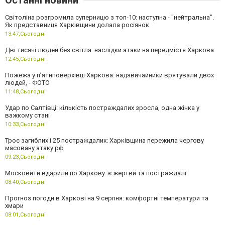
Світоліна розгромила суперницю з топ-10: наступна - "нейтральна".
Як представниця Харківщини долала росіянок
13:47,
Сьогодні
Дві тисячі людей без світла: наслідки атаки на передмістя Харкова
12:45,
Сьогодні
Пожежа у п’ятиповерхівці Харкова: надзвичайники врятували двох
людей, - ФОТО
11:48,
Сьогодні
Удар по Салтівці: кількість постраждалих зросла, одна жінка у
важкому стані
10:33,
Сьогодні
Троє загиблих і 25 постраждалих: Харківщина пережила чергову
масовану атаку рф
09:23,
Сьогодні
Московити вдарили по Харкову: є жертви та постраждалі
08:40,
Сьогодні
Прогноз погоди в Харкові на 9 серпня: комфортні температури та
хмари
08:01,
Сьогодні