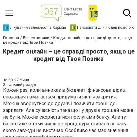
Л
Лікування залежності в Харкові
П
Пансіонати для людей похилого в
Головна
Бізнес новини
Кредит онлайн – це справді просто, якщо
це кредит від Твоя Позика
Кредит онлайн – це справді просто, якщо це
кредит від Твоя Позика
16:50,
27 січня
Загальний розділ
Кожен раз, коли виникає в бюджеті фінансова дірка,
споживач намагається придумати як її «закрити».
Можна звернутися до друзів і позичити гроші до
зарплати. Але сучасність така що і у друзів грошей може
не бути. Можна скористатися послугами банку. Але тут
багато але в тому числі це процедура тривала по часу,
якого завжди не вистачає. Особливо час має значення