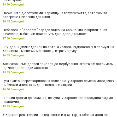
19:30,
Сьогодні
Навчання під обстрілами: Харківщина готує укриття, автобуси та
резервне живлення для шкіл
18:45,
Сьогодні
Небезпечна "розвага" заради відео: на Харківщині викрили юних
зачеперів, їх батьків притягнуть до відповідальності
17:50,
Сьогодні
FPV-дрони двічі вдарили по авто, а чоловік підірвався у лісосмузі: на
Харківщині місцевий мешканець втратив руку
16:45,
Сьогодні
Антиукраїнські дописи привели до вербування: агента рф затримали
під час дорозвідки Харкова
15:45,
Сьогодні
Гуртожиток перетворився на поле бою: у Харкові семеро молодиків
вибивали двері та кидали пляшки в людей
14:40,
Сьогодні
Вільний доступ до води? Ні, не чули. У Харкові перегородили вхід до
водоймища
13:45,
Сьогодні
У Харкові реактивний шахед влетів в цвинтар, в області дрон рф