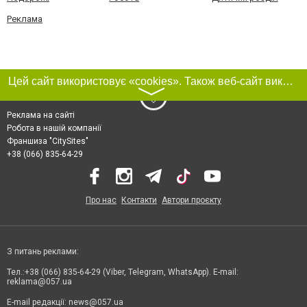
Реклама
Цей сайт використовує «cookies». Також веб-сайт використовує інтернет-сервіс для збору технічних даних стосовно відвідувачів з метою отримання маркетингової та статистичної інформації. Умови обробки даних відвідувачів сайту див.
〉
Реклама на сайті
Робота в нашій компанії
Франшиза "CitySites"
+38 (066) 835-64-29
Про нас
Контакти
Автори проєкту
З питань реклами:
Тел.:+38 (066) 835-64-29 (Viber, Telegram, WhatsApp). E-mail:
reklama@057.ua
E-mail редакції:
news@057.ua