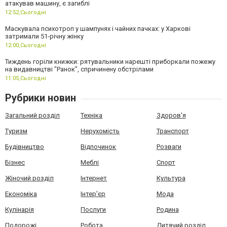
атакував машину, є загиблі
12:52,
Сьогодні
Маскувала психотроп у шампунях і чайних пачках: у Харкові
затримали 51-річну жінку
12:00,
Сьогодні
Тиждень горіли книжки: рятувальники нарешті приборкали пожежу
на видавництві "Ранок", спричинену обстрілами
11:05,
Сьогодні
Рубрики новин
Загальний розділ
Техніка
Здоров'я
Туризм
Нерухомість
Транспорт
Будівництво
Відпочинок
Розваги
Бізнес
Меблі
Спорт
Жіночий розділ
Інтернет
Культура
Економіка
Інтер'єр
Мода
Кулінарія
Послуги
Родина
Подорожі
Робота
Дитячий розділ