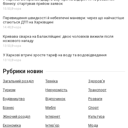
бізнесу: стартував прийом заявок
15:50,
Вчора
Перевищення швидкості й небезпечні маневри: через що найчастіше
стаються ДТП на Харківщині
14:48,
Вчора
Кривава сварка на Балаклійщині: двоє чоловіків вижили після
ножового нападу
13:50,
Вчора
У Харкові втричі зросте тариф на воду та водовідведення
13:10,
Вчора
Рубрики новин
Загальний розділ
Техніка
Здоров'я
Туризм
Нерухомість
Транспорт
Будівництво
Відпочинок
Розваги
Бізнес
Меблі
Спорт
Жіночий розділ
Інтернет
Культура
Економіка
Інтер'єр
Мода