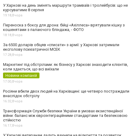
У Харкові на день змінять маршрути трамваїв і тролейбусів: що не
курсуватиме 8 серпня
19:18,
Вчора
Переноска з боксу для дрона: бійці «Ахіллеса» врятували кішку з
кошенятами з палаючого бліндажа, - ФОТО
18:18,
Вчора
За 6500 доларів обіцяв «списати» з армії: у Харкові затримали
ексголову психіатричної МСЕК
17:28,
Вчора
Маркетинг під обстрілами: як бізнесу у Харкові знаходити клієнтів,
коли здається, що всі виїхали
Новини компаній
17:00,
Вчора
Росіяни вбили двох людей на Харківщині: ще четверо постраждали
внаслідок обстрілу
16:32,
Вчора
Трансформація Служби безпеки України в умовах екзистенційної
війни: баланс між євроінтеграційними стандартами та безпековою
стійкістю
16:17,
Вчора
У Харкові ветеранам дадуть ваучери на відкриття та розвиток