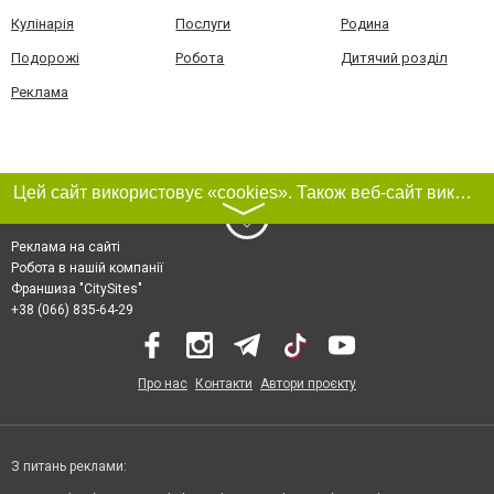
Кулінарія
Послуги
Родина
Подорожі
Робота
Дитячий розділ
Реклама
Цей сайт використовує «cookies». Також веб-сайт використовує інтернет-сервіс для збору технічних даних стосовно відвідувачів з метою отримання маркетингової та статистичної інформації. Умови обробки даних відвідувачів сайту див.
〉
Реклама на сайті
Робота в нашій компанії
Франшиза "CitySites"
+38 (066) 835-64-29
Про нас
Контакти
Автори проєкту
З питань реклами: