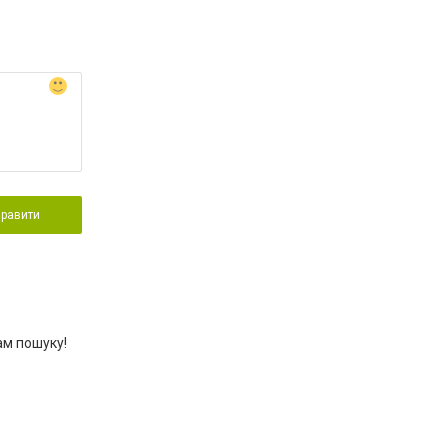
правити
ам пошуку!