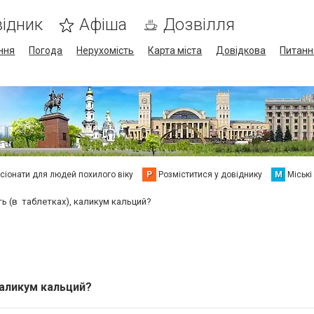
ідник
Афіша
Дозвілля
ння
Погода
Нерухомість
Карта міста
Довідкова
Питанн
сіонати для людей похилого віку
Р
Розміститися у довіднику
М
Міські
ь (в таблетках), каликум кальций?
каликум кальций?