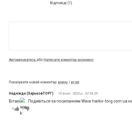
Відповіді (1)
Авторизуватись
або
Написати коментар анонімно
Показувати новий коментар:
внизу
/
вгорі
Надежда (ХарьковТОРГ)
10 жовт. 2023 р., 07:04:29
Вітаю
Подивіться за посиланням Www harkiv-torg com ua на 
0
0