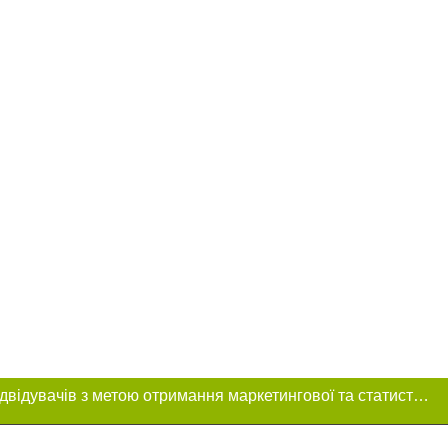
Цей сайт використовує «cookies». Також веб-сайт використовує інтернет-сервіс для збору технічних даних стосовно відвідувачів з метою отримання маркетингової та статистичної інформації. Умови обробки даних відвідувачів сайту див.