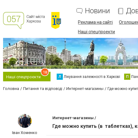
Новини
Дов
Реклама на сайті
Оголоше
Наші спецпроекти
18
Л
Лікування залежності в Харкові
П
Пан
Наші спецпроєкти
Головна
Питання та відповіді
Интернет-магазины
Где можно купит
Интернет-магазины /
Где можно купить (в таблетках), 
Іван Хоменко