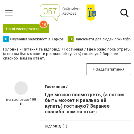
18
Наші спецпроєкти
Л
Лікування залежності в Харкові
П
Пансіонати для людей похилого в
Головна
Питання та відповіді
Гостинная
Где можно посмотреть,
(а потом быть может и реально её купить) гостиную? Заранее
спасибо вам за ответ.
+ Задати питання
Гостинная /
Где можно посмотреть, (а потом
ivan.polovcev199
быть может и реально её
0
купить) гостиную? Заранее
спасибо вам за ответ.
Відповіді (1)