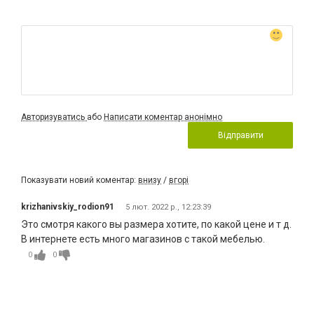
Авторизуватись
або
Написати коментар анонімно
Відправити
Показувати новий коментар:
внизу
/
вгорі
krizhanivskiy_rodion91
5 лют. 2022 р., 12:23:39
Это смотря какого вы размера хотите, по какой цене и т д.
В интернете есть много магазинов с такой мебелью.
0
0