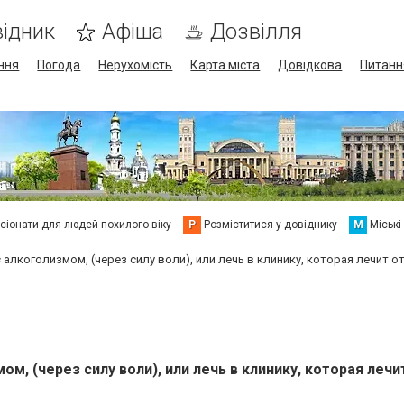
ідник
Афіша
Дозвілля
ння
Погода
Нерухомість
Карта міста
Довідкова
Питанн
сіонати для людей похилого віку
Р
Розміститися у довіднику
М
Міські
 алкоголизмом, (через силу воли), или лечь в клинику, которая лечит о
м, (через силу воли), или лечь в клинику, которая лечи