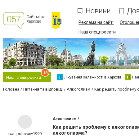
Новини
Дов
Реклама на сайті
Оголоше
Наші спецпроекти
18
Л
Лікування залежності в Харкові
П
Пан
Наші спецпроєкти
Головна
Питання та відповіді
Алкоголизм
Как решить проблему с
Алкоголизм /
Как решить проблему с алкоголизмо
алкоголизма?
ivan.polovcev1990