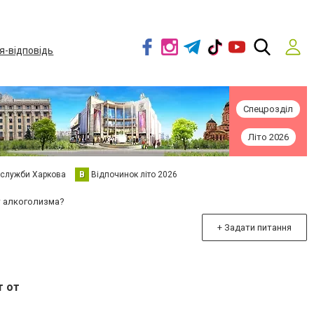
я-відповідь
Спецрозділ
Літо 2026
 служби Харкова
В
Відпочинок літо 2026
т алкоголизма?
+ Задати питання
т от