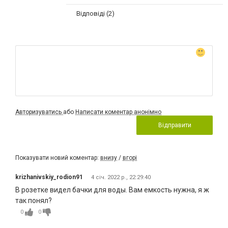
Відповіді (2)
Авторизуватись
або
Написати коментар анонімно
Відправити
Показувати новий коментар:
внизу
/
вгорі
krizhanivskiy_rodion91
4 січ. 2022 р., 22:29:40
В розетке видел бачки для воды. Вам емкость нужна, я ж
так понял?
0
0