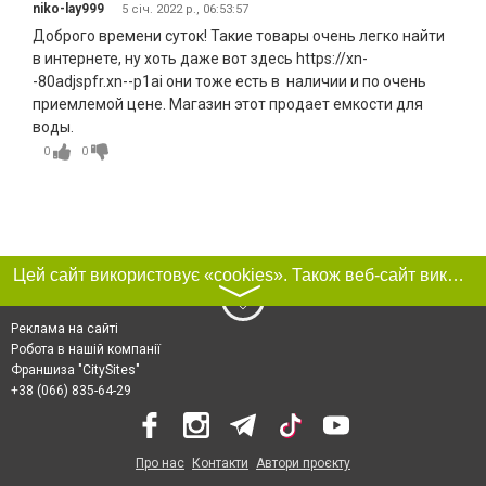
niko-lay999
5 січ. 2022 р., 06:53:57
Доброго времени суток! Такие товары очень легко найти
в интернете, ну хоть даже вот здесь https://xn-
-80adjspfr.xn--p1ai они тоже есть в наличии и по очень
приемлемой цене. Магазин этот продает емкости для
воды.
0
0
Цей сайт використовує «cookies». Також веб-сайт використовує інтернет-сервіс для збору технічних даних стосовно відвідувачів з метою отримання маркетингової та статистичної інформації. Умови обробки даних відвідувачів сайту див.
〉
Реклама на сайті
Робота в нашій компанії
Франшиза "CitySites"
+38 (066) 835-64-29
Про нас
Контакти
Автори проєкту