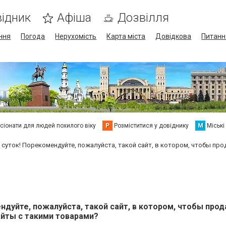
ідник
Афіша
Дозвілля
ння
Погода
Нерухомість
Карта міста
Довідкова
Питанн
сіонати для людей похилого віку
Р
Розміститися у довіднику
М
Міські
суток! Порекомендуйте, пожалуйста, такой сайт, в котором, чтобы про
дуйте, пожалуйста, такой сайт, в котором, чтобы прод
айты с такими товарами?