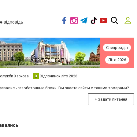
я-відповідь
Спецрозділ
Літо 2026
 служби Харкова
В
Відпочинок літо 2026
давались газобетонные блоки. Вы знаете сайты с такими товарами?
+ Задати питання
авались