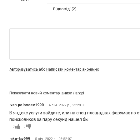
Відповіді (2)
Авторизуватись
або
Написати коментар анонімно
Показувати новий коментар:
внизу
/
вгорі
ivan.polovcev1990
4 січ. 2022 р., 22:28:30
В яндекс услуги зайдите, или на спец площадках форумах по 
поисковиков за пару секунд нашел бы.
0
0
niko-lay999
5 січ. 2022 р., 06:52:07