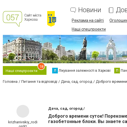
Новини
Дов
Реклама на сайті
Оголоше
Наші спецпроекти
18
Л
Лікування залежності в Харкові
П
Пан
Наші спецпроєкти
Головна
Питання та відповіді
Дача, сад, огород
Доброго времени 
Дача, сад, огород /
Доброго времени суток! Порекомен
газобетонные блоки. Вы знаете с
krizhanivskiy_rodi
on91