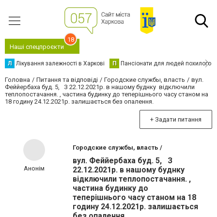
18
Наші спецпроєкти
Л
Лікування залежності в Харкові
П
Пансіонати для людей похилого в
Головна
Питання та відповіді
Городские службы, власть
вул.
Феййербаха буд. 5, З 22.12.2021р. в нашому буднку відключили
теплопостачання. , частина будинку до теперішнього часу станом на
18 годину 24.12.2021р. залишається без опалення.
+ Задати питання
Городские службы, власть /
вул. Феййербаха буд. 5, З
Анонім
22.12.2021р. в нашому буднку
відключили теплопостачання. ,
частина будинку до
теперішнього часу станом на 18
годину 24.12.2021р. залишається
без опалення.