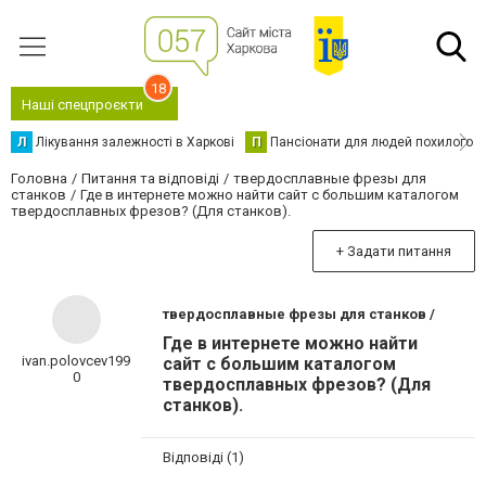
18
Наші спецпроєкти
Л
Лікування залежності в Харкові
П
Пансіонати для людей похилого в
Головна
Питання та відповіді
твердосплавные фрезы для
станков
Где в интернете можно найти сайт с большим каталогом
твердосплавных фрезов? (Для станков).
+ Задати питання
твердосплавные фрезы для станков /
Где в интернете можно найти
ivan.polovcev199
сайт с большим каталогом
0
твердосплавных фрезов? (Для
станков).
Відповіді (1)