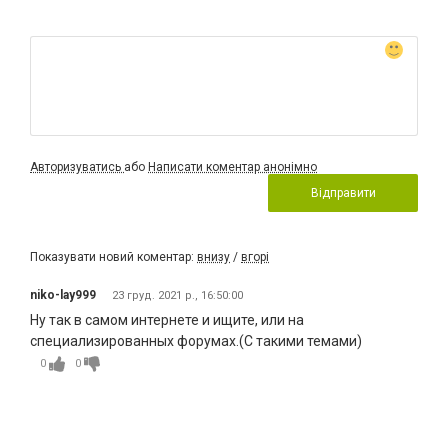
Авторизуватись
або
Написати коментар анонімно
Відправити
Показувати новий коментар:
внизу
/
вгорі
niko-lay999
23 груд. 2021 р., 16:50:00
Ну так в самом интернете и ищите, или на
специализированных форумах.(С такими темами)
0
0