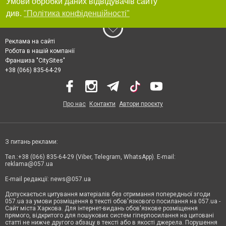
Умови обробки даних відвідувачів сайту
див.
"Політика конфіденційності"
Реклама на сайті
Робота в нашій компанії
Франшиза "CitySites"
+38 (066) 835-64-29
Про нас
Контакти
Автори проєкту
З питань реклами:
Тел.:+38 (066) 835-64-29 (Viber, Telegram, WhatsApp). E-mail:
reklama@057.ua
E-mail редакції:
news@057.ua
Допускається цитування матеріалів без отримання попередньої згоди
057.ua за умови розміщення в тексті обов'язкового посилання на 057.ua -
Сайт міста Харкова. Для інтернет-видань обов'язкове розміщення
прямого, відкритого для пошукових систем гіперпосилання на цитовані
статті не нижче другого абзацу в тексті або в якості джерела. Порушення