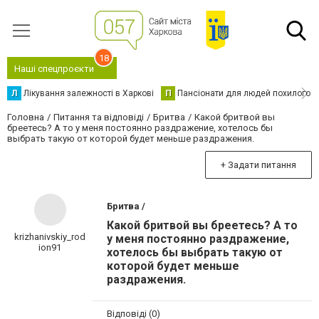
18
Наші спецпроєкти
Л
Лікування залежності в Харкові
П
Пансіонати для людей похилого в
Головна
Питання та відповіді
Бритва
Какой бритвой вы
бреетесь? А то у меня постоянно раздражение, хотелось бы
выбрать такую от которой будет меньше раздражения.
+ Задати питання
Бритва /
Какой бритвой вы бреетесь? А то
krizhanivskiy_rod
у меня постоянно раздражение,
ion91
хотелось бы выбрать такую от
которой будет меньше
раздражения.
Відповіді (0)