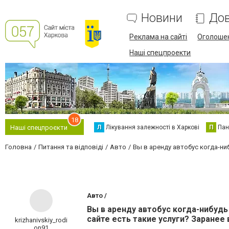
Новини
Дов
Реклама на сайті
Оголоше
Наші спецпроекти
18
Л
Лікування залежності в Харкові
П
Пан
Наші спецпроєкти
Головна
Питання та відповіді
Авто
Вы в аренду автобус когда-ни
Авто /
Вы в аренду автобус когда-нибудь
сайте есть такие услуги? Заранее 
krizhanivskiy_rodi
on91