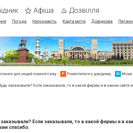
ідник
Афіша
Дозвілля
ння
Погода
Нерухомість
Карта міста
Довідкова
Питанн
сіонати для людей похилого віку
Р
Розміститися у довіднику
М
Міські
будь заказывали? Если заказывали, то в какой фирмы и в каком сайте е
 заказывали? Если заказывали, то в какой фирмы и в ка
вам спасибо.