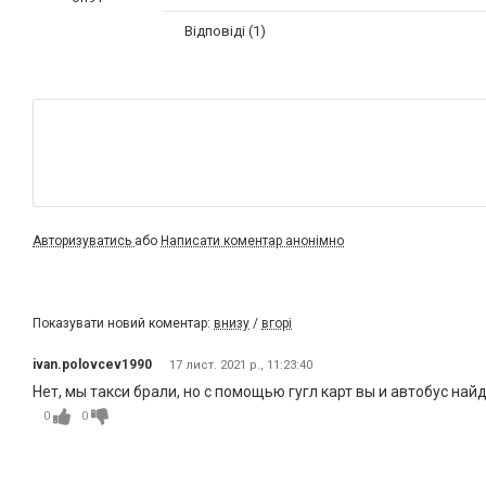
Відповіді (1)
Авторизуватись
або
Написати коментар анонімно
Показувати новий коментар:
внизу
/
вгорі
ivan.polovcev1990
17 лист. 2021 р., 11:23:40
Нет, мы такси брали, но с помощью гугл карт вы и автобус найд
0
0