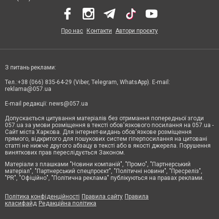
Про нас
Контакти
Автори проєкту
З питань реклами:
Тел.:+38 (066) 835-64-29 (Viber, Telegram, WhatsApp). E-mail:
reklama@057.ua
E-mail редакції:
news@057.ua
Допускається цитування матеріалів без отримання попередньої згоди
057.ua за умови розміщення в тексті обов'язкового посилання на 057.ua -
Сайт міста Харкова. Для інтернет-видань обов'язкове розміщення
прямого, відкритого для пошукових систем гіперпосилання на цитовані
статті не нижче другого абзацу в тексті або в якості джерела. Порушення
виняткових прав переслідується Законом.
Матеріали з плашками "Новини компаній", "Промо", "Партнерський
матеріал", "Партнерський спецпроєкт", "Політичні новини", "Пресреліз",
"PR", "Офіційно", "Політична реклама" публікуються на правах реклами.
Політика конфіденційності
Правила сайту
Правила
класифайд
Редакційна політика