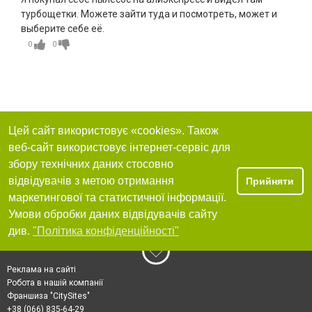
турбощетки. Можете зайти туда и посмотреть, может и
выберите себе её.
0
0
Цей сайт використовує «cookies». Також
веб-сайт використовує інтернет-сервіс для
збору технічних даних стосовно
відвідувачів з метою отримання
Прийняти
маркетингової та статистичної інформації.
Умови обробки даних відвідувачів сайту
див.
"Політика конфіденційності"
Реклама на сайті
Робота в нашій компанії
Франшиза "CitySites"
+38 (066) 835-64-29