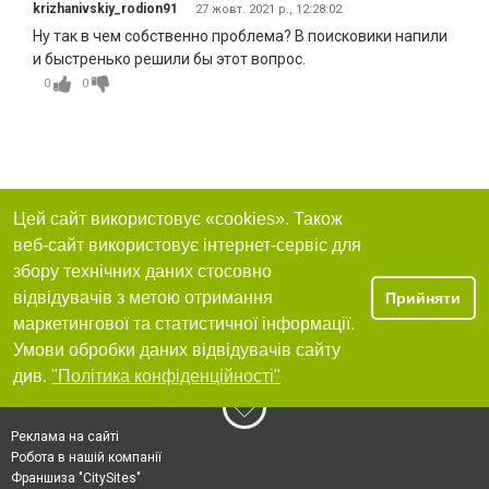
krizhanivskiy_rodion91
27 жовт. 2021 р., 12:28:02
Ну так в чем собственно проблема? В поисковики напили
и быстренько решили бы этот вопрос.
0
0
Цей сайт використовує «cookies». Також
веб-сайт використовує інтернет-сервіс для
збору технічних даних стосовно
відвідувачів з метою отримання
Прийняти
маркетингової та статистичної інформації.
Умови обробки даних відвідувачів сайту
див.
"Політика конфіденційності"
Реклама на сайті
Робота в нашій компанії
Франшиза "CitySites"