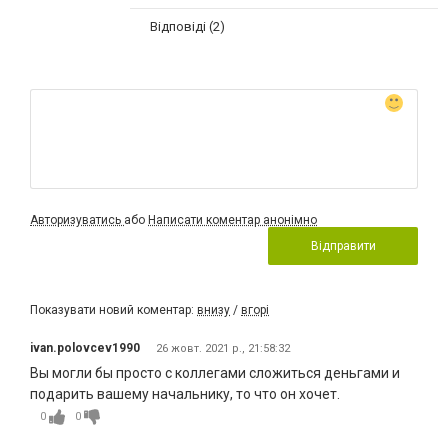
Відповіді (2)
Авторизуватись
або
Написати коментар анонімно
Відправити
Показувати новий коментар:
внизу
/
вгорі
ivan.polovcev1990
26 жовт. 2021 р., 21:58:32
Вы могли бы просто с коллегами сложиться деньгами и
подарить вашему начальнику, то что он хочет.
0
0