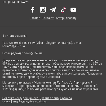
+38 (066) 835-64-29
Про нас
Контакти
Автори проєкту
З питань реклами:
Тел.:+38 (066) 835-64-29 (Viber, Telegram, WhatsApp). E-mail:
reklama@057.ua
E-mail редакції:
news@057.ua
Допускається цитування матеріалів без отримання попередньої згоди
057.ua за умови розміщення в тексті обов'язкового посилання на 057.ua -
Сайт міста Харкова. Для інтернет-видань обов'язкове розміщення
прямого, відкритого для пошукових систем гіперпосилання на цитовані
статті не нижче другого абзацу в тексті або в якості джерела. Порушення
виняткових прав переслідується Законом.
Матеріали з плашками "Новини компаній", "Промо", "Партнерський
матеріал", "Партнерський спецпроєкт", "Політичні новини", "Пресреліз",
"PR", "Офіційно", "Політична реклама" публікуються на правах реклами.
Політика конфіденційності
Правила сайту
Правила
класифайд
Редакційна політика