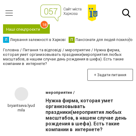
18
Наші спецпроєкти
Л
Лікування залежності в Харкові
П
Пансіонати для людей похилого в
Головна
Питання та відповіді
мероприятие
Нужна фирма,
которая умет организовывать праздники(мероприятия любых
масштабов, в нашем случае день рождения в шефа). Есть такие
компании в интернете?
+ Задати питання
мероприятие /
Нужна фирма, которая умет
bryantseva.lyud
организовывать
mila
праздники(мероприятия любых
масштабов, в нашем случае день
рождения в шефа). Есть такие
компании в интернете?