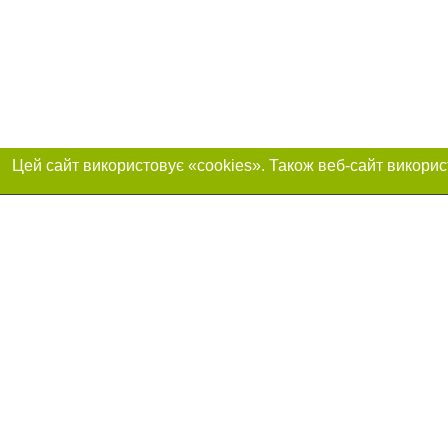
Реклама на сайті
Приєднуйтесь до 
Робота в нашій компанії
Франшиза "CitySites"
Про нас
Контакт
+38 (066) 835-64-29
З питань реклами:
Допускається цит
обов'язкового по
відкритого для по
Тел.:+38 (066) 835-64-29 (Viber, Telegram, WhatsApp). E-
якості джерела. 
mail:
reklama@057.ua
Матеріали з плаш
E-mail редакції:
news@057.ua
"Політичні новини