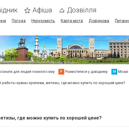
ідник
Афіша
Дозвілля
ння
Погода
Нерухомість
Карта міста
Довідкова
Питанн
сіонати для людей похилого віку
Р
Розміститися у довіднику
М
Міські
я работы нужны крепежи, метизы, где можно купить по хорошей цене?
етизы, где можно купить по хорошей цене?