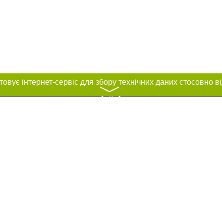
〉
нас :
и
Автори проєкту
ування матеріалів без отримання попередньої згоди 057.ua за умови розміще
силання на 057.ua - Сайт міста Харкова. Для інтернет-видань обов'язкове ро
шукових систем гіперпосилання на цитовані статті не нижче другого абзацу в
Порушення виняткових прав переслідується Законом.
ками "Новини компаній", "Промо", "Партнерський матеріал", "Партнерський спе
", "Пресреліз", "PR", "Офіційно", "Політична реклама" публікуються на правах 