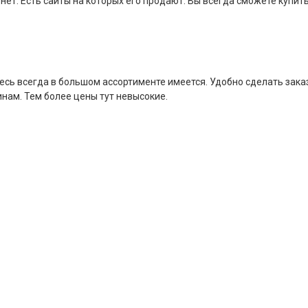
нет. Есть сайты на которых его продают. Вы всегда сможете купить
здесь всегда в большом ассортименте имеется. Удобно сделать зака
инам. Тем более цены тут невысокие.