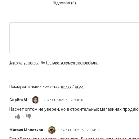
Відповіді (3)
Авторизуватись
або
Написати коментар анонімно
Показувати новий коментар:
внизу
/
вгорі
Серёга М
17 жовт. 2021 р., 20:58:31
Насчёт оптом не уверен, но в строительных магазинах продают
0
0
Михаил Молотков
17 жовт. 2021 р., 23:14:17