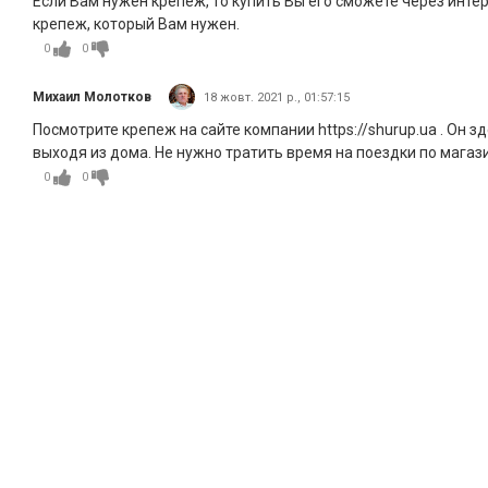
Если Вам нужен крепеж, то купить Вы его сможете через интер
крепеж, который Вам нужен.
0
0
Михаил Молотков
18 жовт. 2021 р., 01:57:15
Посмотрите крепеж на сайте компании https://shurup.ua . Он 
выходя из дома. Не нужно тратить время на поездки по магаз
0
0