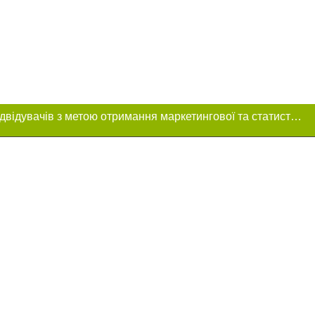
Цей сайт використовує «cookies». Також веб-сайт використовує інтернет-сервіс для збору технічних даних стосовно відвідувачів з метою отримання маркетингової та статистичної інформації. Умови обробки даних відвідувачів сайту див.
ння в тексті
зміщення прямого,
 тексті або в
цпроєкт",
реклами.