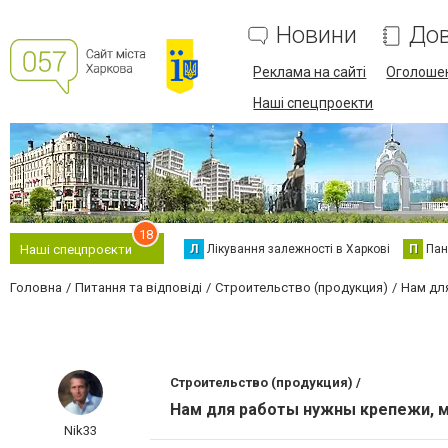
Новини
Дов
Реклама на сайті
Оголоше
Наші спецпроекти
18
Л
Лікування залежності в Харкові
П
Пан
Наші спецпроєкти
Головна
Питання та відповіді
Строительство (продукция)
Нам дл
Строительство (продукция) /
Нам для работы нужны крепежи, м
Nik33