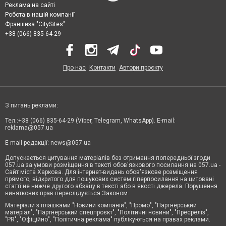
Реклама на сайті
Робота в нашій компанії
Франшиза "CitySites"
+38 (066) 835-64-29
Про нас
Контакти
Автори проєкту
З питань реклами:
Тел.:+38 (066) 835-64-29 (Viber, Telegram, WhatsApp). E-mail:
reklama@057.ua
E-mail редакції:
news@057.ua
Допускається цитування матеріалів без отримання попередньої згоди
057.ua за умови розміщення в тексті обов'язкового посилання на 057.ua -
Сайт міста Харкова. Для інтернет-видань обов'язкове розміщення
прямого, відкритого для пошукових систем гіперпосилання на цитовані
статті не нижче другого абзацу в тексті або в якості джерела. Порушення
виняткових прав переслідується Законом.
Матеріали з плашками "Новини компаній", "Промо", "Партнерський
матеріал", "Партнерський спецпроєкт", "Політичні новини", "Пресреліз",
"PR", "Офіційно", "Політична реклама" публікуються на правах реклами.