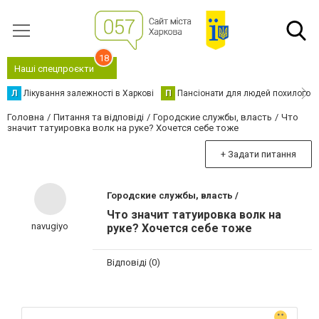
18
Наші спецпроєкти
Л
Лікування залежності в Харкові
П
Пансіонати для людей похилого в
Головна
Питання та відповіді
Городские службы, власть
Что
значит татуировка волк на руке? Хочется себе тоже
+ Задати питання
Городские службы, власть /
Что значит татуировка волк на
navugiyo
руке? Хочется себе тоже
Відповіді (0)